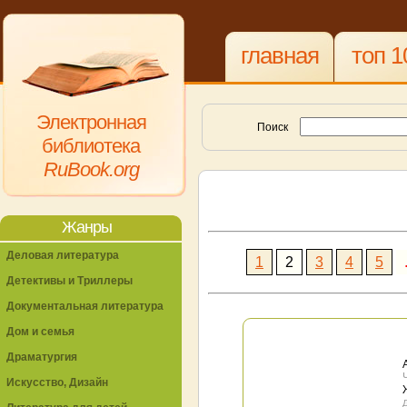
главная
топ 1
Электронная
Поиск
библиотека
RuBook.org
Жанры
Деловая литература
1
2
3
4
5
Детективы и Триллеры
Документальная литература
Дом и семья
Драматургия
Искусство, Дизайн