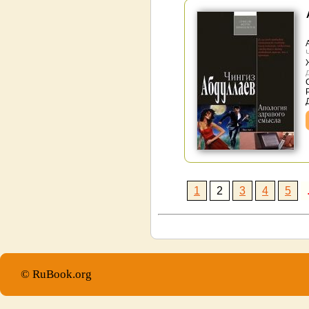
1
2
3
4
5
© RuBook.org