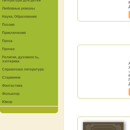
Литература для детей
Любовные романы
Наука, Образование
Поэзия
Приключения
Проза
Прочее
Религия, духовность,
эзотерика
Справочная литература
Старинное
Фантастика
Фольклор
Юмор