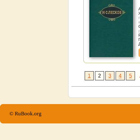
1
2
3
4
5
© RuBook.org