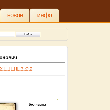
новое
инфо
ионович
Х
Ц
Ч
Ш
Щ
Э
Ю
Я
Без языка