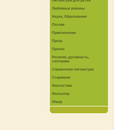
Литература для детей
Любовные романы
Наука, Образование
Поэзия
Приключения
Проза
Прочее
Религия, духовность,
эзотерика
Справочная литература
Старинное
Фантастика
Фольклор
Юмор