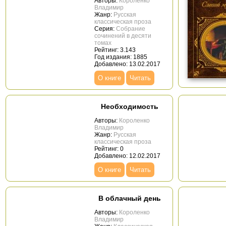
Авторы:
Короленко
Владимир
Жанр:
Русская
классическая проза
Серия:
Собрание
сочинений в десяти
томах
Рейтинг: 3.143
Год издания: 1885
Добавлено: 13.02.2017
О книге
Читать
Необходимость
Авторы:
Короленко
Владимир
Жанр:
Русская
классическая проза
Рейтинг: 0
Добавлено: 12.02.2017
О книге
Читать
В облачный день
Авторы:
Короленко
Владимир