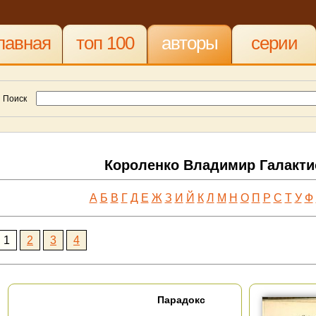
лавная
топ 100
авторы
серии
Поиск
Короленко Владимир Галакт
А
Б
В
Г
Д
Е
Ж
З
И
Й
К
Л
М
Н
О
П
Р
С
Т
У
Ф
1
2
3
4
Парадокс