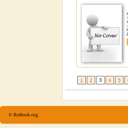
1
2
3
4
5
© RuBook.org