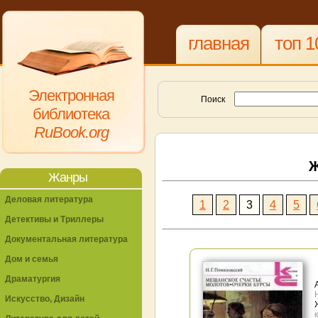
главная
топ 1
Электронная
Поиск
библиотека
RuBook.org
Ж
Жанры
Деловая литература
1
2
3
4
5
Детективы и Триллеры
Документальная литература
Дом и семья
Драматургия
Искусство, Дизайн