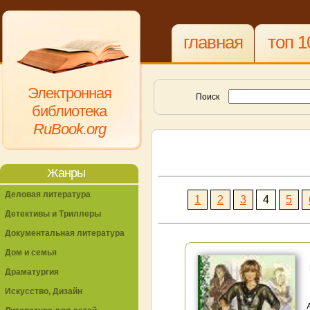
главная
топ 1
Электронная
Поиск
библиотека
RuBook.org
Жанры
Деловая литература
1
2
3
4
5
Детективы и Триллеры
Документальная литература
Дом и семья
Драматургия
Искусство, Дизайн