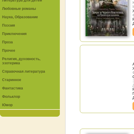
Литература для детей
Любовные романы
Наука, Образование
Поэзия
Приключения
Проза
Прочее
Религия, духовность,
эзотерика
Справочная литература
Старинное
Фантастика
Фольклор
Юмор