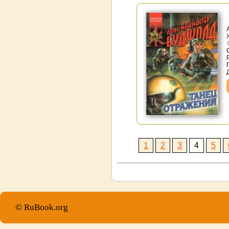
1
2
3
4
5
© RuBook.org