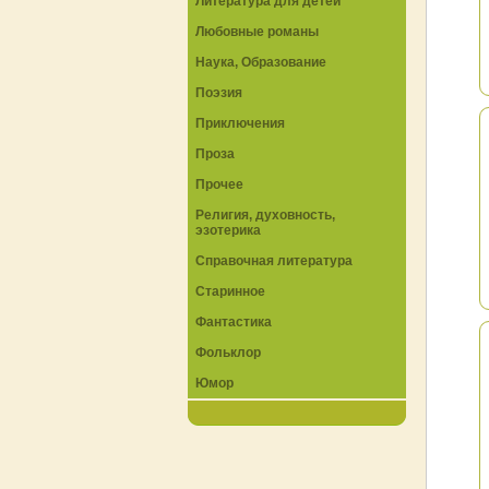
Литература для детей
Любовные романы
Наука, Образование
Поэзия
Приключения
Проза
Прочее
Религия, духовность,
эзотерика
Справочная литература
Старинное
Фантастика
Фольклор
Юмор