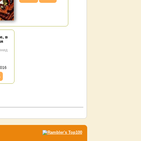
е, в
мя
онид
2016
ь