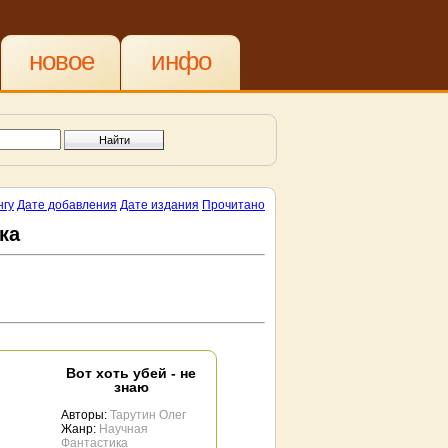
новое
инфо
нгу
Дате добавления
Дате издания
Прочитано
ка
Вот хоть убей - не
знаю
Авторы:
Тарутин Олег
Жанр:
Научная
Фантастика