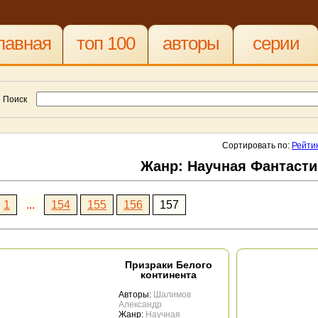
лавная
топ 100
авторы
серии
Поиск
Сортировать по:
Рейти
Жанр: Научная Фантасти
1
...
154
155
156
157
Призраки Белого
континента
Авторы:
Шалимов
Александр
Жанр:
Научная