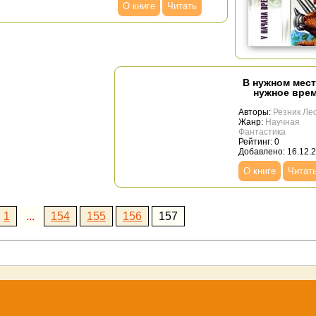
О книге
Читать
В нужном мест
нужное вре
Авторы:
Резник Ле
Жанр:
Научная
Фантастика
Рейтинг: 0
Добавлено: 16.12.
О книге
Читат
1
...
154
155
156
157