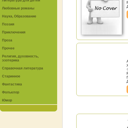
Литература для детей
Любовные романы
Наука, Образование
Поэзия
Приключения
Проза
Прочее
Религия, духовность,
эзотерика
Справочная литература
Старинное
Фантастика
Фольклор
Юмор