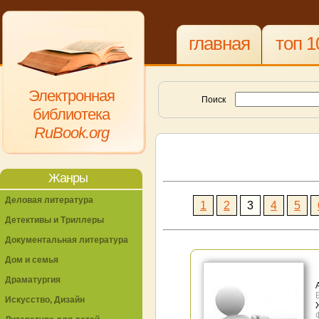
главная
топ 1
Электронная
Поиск
библиотека
RuBook.org
Жанры
Деловая литература
1
2
3
4
5
Детективы и Триллеры
Документальная литература
Дом и семья
Драматургия
Искусство, Дизайн