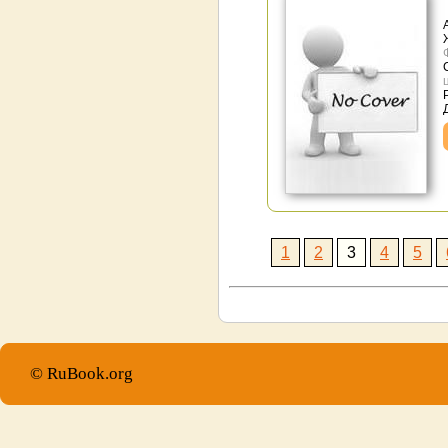
1
2
3
4
5
© RuBook.org