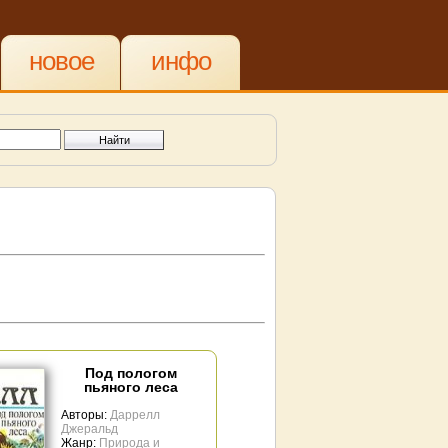
новое
инфо
Под пологом
пьяного леса
Авторы:
Даррелл
Джеральд
Жанр:
Природа и