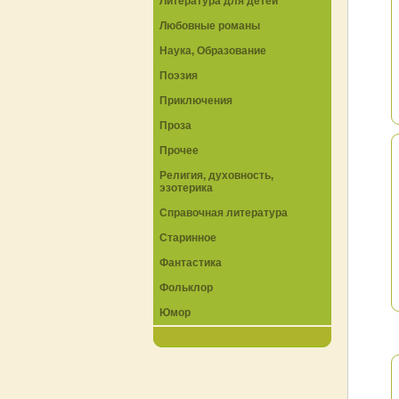
Литература для детей
Любовные романы
Наука, Образование
Поэзия
Приключения
Проза
Прочее
Религия, духовность,
эзотерика
Справочная литература
Старинное
Фантастика
Фольклор
Юмор