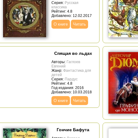
Серия:
Русская
классика
Рейтинг: 4.8
Добавлено: 12.02.2017
О книге
Читать
Спящая во льдах
Авторы:
Гаглоев
Евгений
Жанр:
Фантастика для
детей
Серия:
Пардус
Рейтинг: 4.8
Год издания: 2016
Добавлено: 10.03.2018
О книге
Читать
Гончие Бафута