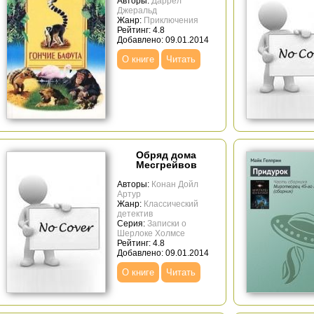
Авторы:
Даррел
Джеральд
Жанр:
Приключения
Рейтинг: 4.8
Добавлено: 09.01.2014
О книге
Читать
Обряд дома
Месгрейвов
Авторы:
Конан Дойл
Артур
Жанр:
Классический
детектив
Серия:
Записки о
Шерлоке Холмсе
Рейтинг: 4.8
Добавлено: 09.01.2014
О книге
Читать