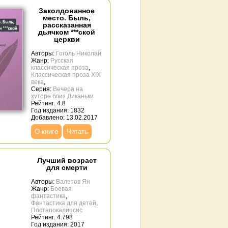
Заколдованное
место. Быль,
рассказанная
дьячком ***ской
церкви
Авторы:
Гоголь Николай
Жанр:
Русская
классическая проза
,
Классическая проза ХIX
века
,
Серия:
Вечера на
хуторе близ Диканьки
Рейтинг: 4.8
Год издания: 1832
Добавлено: 13.02.2017
О книге
Читать
Лучший возраст
для смерти
Авторы:
Валетов Ян
Жанр:
Боевая
фантастика
,
Фантастика для детей
,
Постапокалипсис
Рейтинг: 4.798
Год издания: 2017