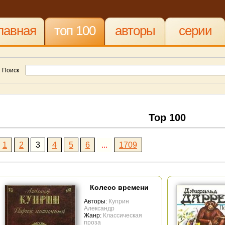
лавная
топ 100
авторы
серии
Поиск
Top 100
1
2
3
4
5
6
...
1709
Колесо времени
Авторы:
Куприн
Александр
Жанр:
Классическая
проза