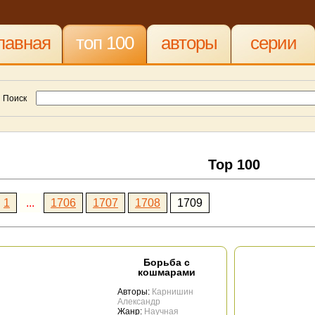
лавная
топ 100
авторы
серии
Поиск
Top 100
1
...
1706
1707
1708
1709
Борьба с
кошмарами
Авторы:
Карнишин
Александр
Жанр:
Научная