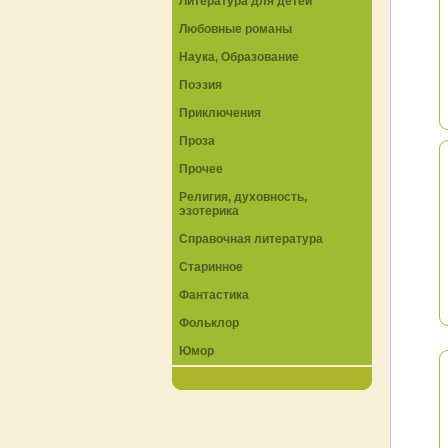
Литература для детей
Любовные романы
Наука, Образование
Поэзия
Приключения
Проза
Прочее
Религия, духовность,
эзотерика
Справочная литература
Старинное
Фантастика
Фольклор
Юмор