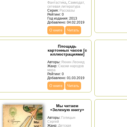
Фантастика
,
Самиздат,
сетевая литература
Серия:
Рассказы
Рейтинг: 0
Год издания: 2013
Добавлено: 04.02.2019
О книге
Читать
Площадь
картонных часов [с
иллюстрациями]
Авторы:
Яхнин Леонид
Жанр:
Сказки народов
мира
Рейтинг: 0
Добавлено: 01.03.2019
О книге
Читать
Мы читаем
«Зеленую книгу»
Авторы:
Голицын
Сергей
Жанр:
Детская