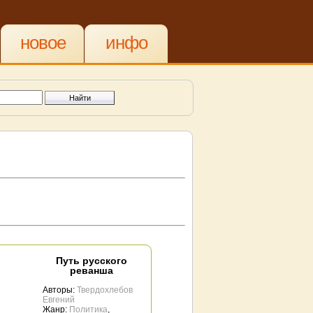
новое
инфо
Путь русского
реванша
Авторы:
Твердохлебов
Евгений
Жанр:
Политика
,