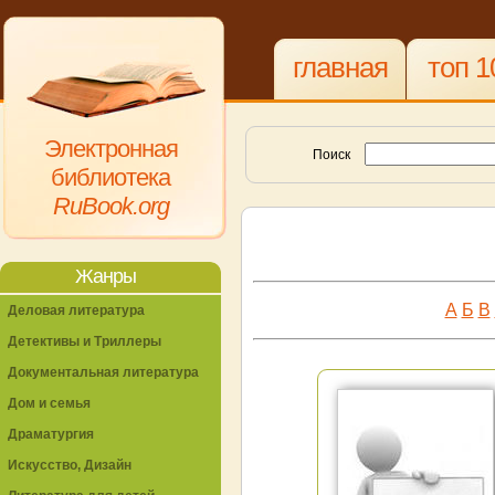
главная
топ 1
Электронная
Поиск
библиотека
RuBook.org
Жанры
А
Б
В
Деловая литература
Детективы и Триллеры
Документальная литература
Дом и семья
Драматургия
Искусство, Дизайн