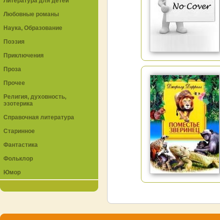
Литература для детей
Любовные романы
Наука, Образование
Поэзия
Приключения
Проза
Прочее
Религия, духовность,
эзотерика
Справочная литература
Старинное
Фантастика
Фольклор
Юмор