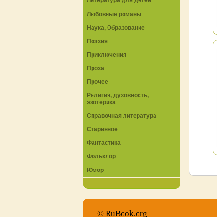
Литература для детей
Любовные романы
Наука, Образование
Поэзия
Приключения
Проза
Прочее
Религия, духовность,
эзотерика
Справочная литература
Старинное
Фантастика
Фольклор
Юмор
© RuBook.org