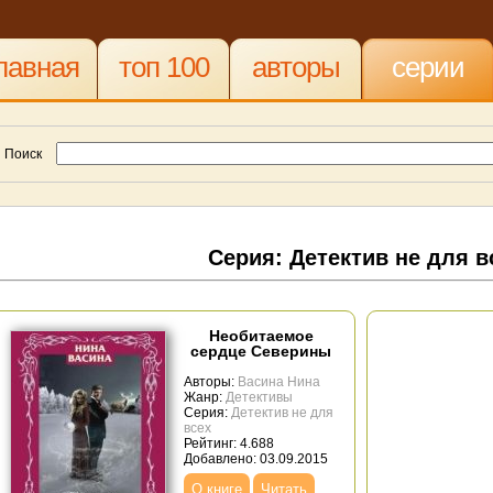
лавная
топ 100
авторы
серии
Поиск
Серия: Детектив не для в
Необитаемое
сердце Северины
Авторы:
Васина Нина
Жанр:
Детективы
Серия:
Детектив не для
всех
Рейтинг: 4.688
Добавлено: 03.09.2015
О книге
Читать