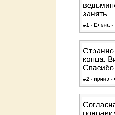
ведьминс
занять...
#1 - Елена -
Странно .
конца. В
Спасибо.
#2 - ирина -
Согласна
понравил