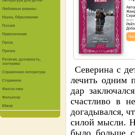
Литература для детей
Авто
Любовные романы
Жан
Сери
Наука, Образование
всех
Рейт
Поэзия
Доба
Приключения
Чит
Проза
Прочее
Религия, духовность,
эзотерика
Северина с дет
Справочная литература
лечить одним 
Старинное
дар заключалс
Фантастика
Фольклор
счастливо в н
Юмор
догадывался, чт
силой мысли. Н
было больше с