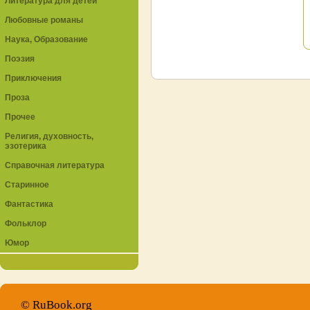
Литература для детей
Любовные романы
Наука, Образование
Поэзия
Приключения
Проза
Прочее
Религия, духовность,
эзотерика
Справочная литература
Старинное
Фантастика
Фольклор
Юмор
© RuBook.org