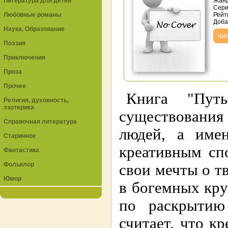
Литература для детей
Жан
Сери
Любовные романы
Рейти
Доба
Наука, Образование
Чит
Поэзия
Приключения
Проза
Прочее
Книга "Пут
Религия, духовность,
эзотерика
существовани
Справочная литература
людей, а име
Старинное
креативным сп
Фантастика
Фольклор
свои мечты о т
Юмор
в богемных кр
по раскрытию 
считает, что к