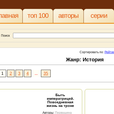
лавная
топ 100
авторы
серии
Поиск
Сортировать по:
Рейти
Жанр: История
1
2
3
4
...
35
Быть
императрицей.
Повседневная
жизнь на троне
Авторы:
Первушина