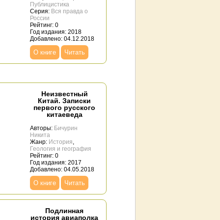
Публицистика
Серия:
Вся правда о
России
Рейтинг: 0
Год издания: 2018
Добавлено: 04.12.2018
О книге
Читать
Неизвестный
Китай. Записки
первого русского
китаеведа
Авторы:
Бичурин
Никита
Жанр:
История
,
Геология и география
Рейтинг: 0
Год издания: 2017
Добавлено: 04.05.2018
О книге
Читать
Подлинная
история авиаполка