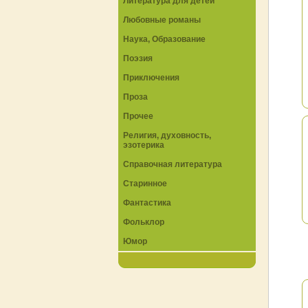
Литература для детей
Любовные романы
Наука, Образование
Поэзия
Приключения
Проза
Прочее
Религия, духовность,
эзотерика
Справочная литература
Старинное
Фантастика
Фольклор
Юмор