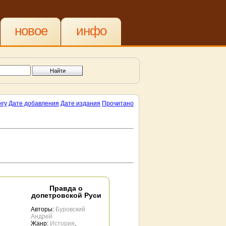
новое
инфо
нгу
Дате добавления
Дате издания
Прочитано
Правда о
допетровской Руси
Авторы:
Буровский
Андрей
Жанр:
История
,