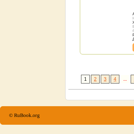
1
2
3
4
...
© RuBook.org