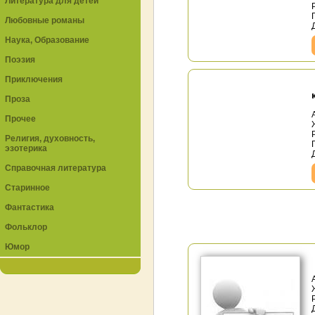
Литература для детей
Любовные романы
Наука, Образование
Поэзия
Приключения
Проза
Прочее
Религия, духовность,
эзотерика
Справочная литература
Старинное
Фантастика
Фольклор
Юмор