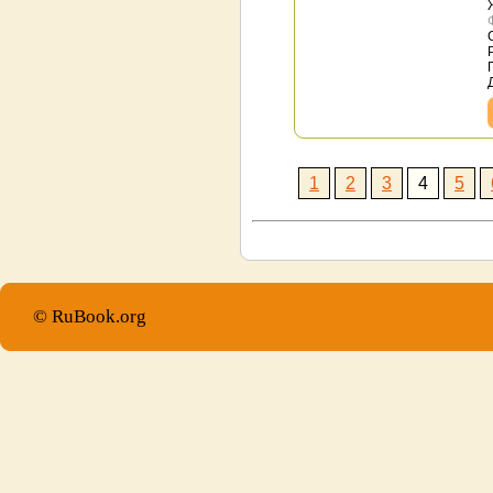
1
2
3
4
5
© RuBook.org