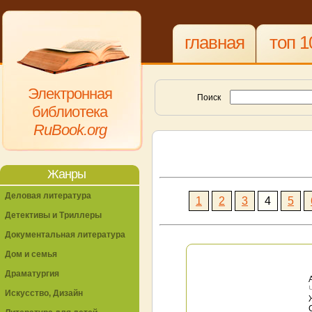
главная
топ 1
Электронная
Поиск
библиотека
RuBook.org
Жанры
Деловая литература
1
2
3
4
5
Детективы и Триллеры
Документальная литература
Дом и семья
Драматургия
Искусство, Дизайн