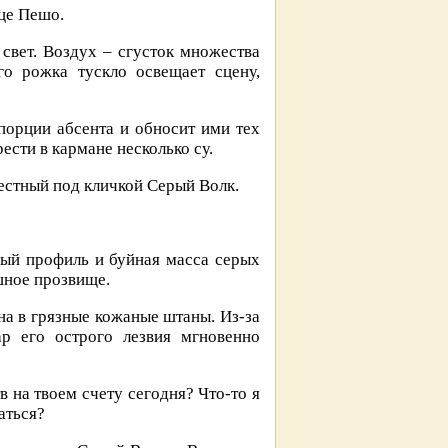
це Пешо.
 свет. Воздух – сгусток множества
о рожка тускло освещает сцену,
орции абсента и обносит ими тех
ести в кармане несколько су.
естный под кличкой Серый Волк.
ный профиль и буйная масса серых
шное прозвище.
на в грязные кожаные штаны. Из-за
р его острого лезвия мгновенно
в на твоем счету сегодня? Что-то я
аться?