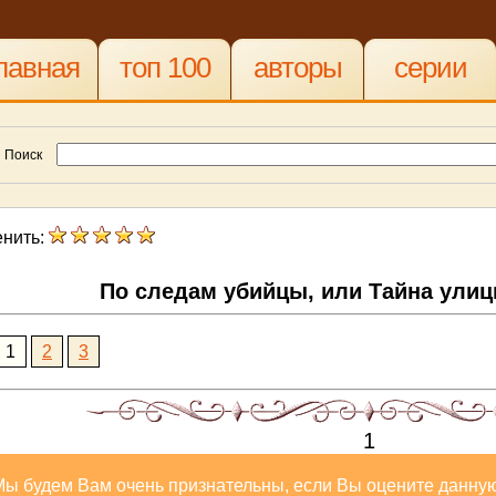
лавная
топ 100
авторы
серии
Поиск
нить:
По следам убийцы, или Тайна ули
1
2
3
1
Мы будем Вам очень признательны, если Вы оцените данную