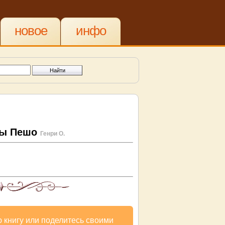
новое
инфо
цы Пешо
Генри О.
 книгу или поделитесь своими