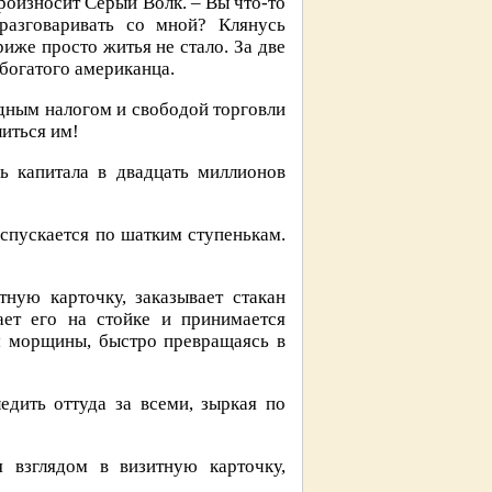
произносит Серый Волк. – Вы что-то
разговаривать со мной? Клянусь
иже просто житья не стало. За две
богатого американца.
одным налогом и свободой торговли
литься им!
ь капитала в двадцать миллионов
 спускается по шатким ступенькам.
ную карточку, заказывает стакан
вает его на стойке и принимается
м морщины, быстро превращаясь в
едить оттуда за всеми, зыркая по
 взглядом в визитную карточку,