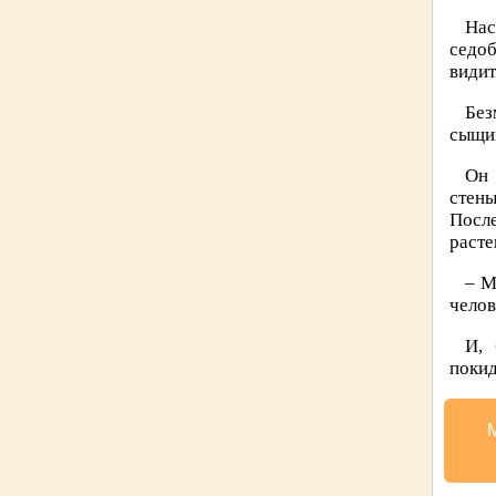
Нас
седоб
видит
Без
сыщик
Он 
стены
Посл
расте
– M
челов
И, 
покид