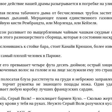
вое действие нашей драмы разыгрывается в погребке на ули
тая пелена табачного дыма от бесчисленных трубок застит
онных дыханий. Мерцающее пламя единственного газовог
йную кисти Рембрандта, или Морленда, или Кейзеля.
сон разливает по выщербленным чайным чашкам скудные п
в этого разношерстного сборища, которые в состоянии наскр
слонившись к стойке бара, стоит Канайя Крюшон, более изв
 самый плохой человек в Париже.
т его превышает четыре фута десять дюймов; острый хищ
коченных волос на голове и на лице заслужили ему это стра
 полосатая блуза расстегнута на груди и небрежно заправле
а торчит рукоятка не знающего пощады ножа. Один уда
вает любую коробку лучших французских сардин.
oila, Серый Волк! – восклицает бармен Кухо. – Сколько жерт
жу крови у тебя на руках. Неужто Серый Волк разучился кус