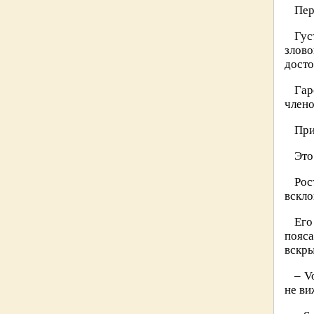
Пер
Гус
злов
досто
Гар
члено
При
Это
Рос
вскло
Его
пояс
вскры
– V
не ви