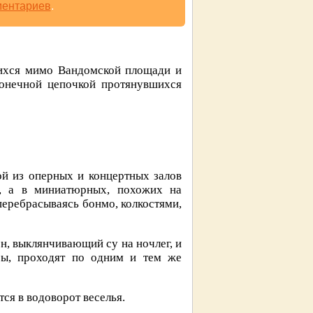
ментариев
.
щихся мимо Вандомской площади и
конечной цепочкой протянувшихся
ой из оперных и концертных залов
а, а в миниатюрных, похожих на
перебрасываясь бонмо, колкостями,
н, выклянчивающий су на ночлег, и
ры, проходят по одним и тем же
ся в водоворот веселья.