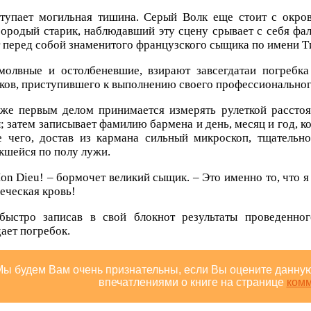
тупает могильная тишина. Серый Волк еще стоит с окро
ородый старик, наблюдавший эту сцену срывает с себя фа
 перед собой знаменитого французского сыщика по имени Т
молвные и остолбеневшие, взирают завсегдатаи погребк
ов, приступившего к выполнению своего профессиональног
же первым делом принимается измерять рулеткой рассто
; затем записывает фамилию бармена и день, месяц и год, к
е чего, достав из кармана сильный микроскоп, тщательно
кшейся по полу лужи.
on Dieu! – бормочет великий сыщик. – Это именно то, что я 
еческая кровь!
быстро записав в свой блокнот результаты проведенно
ает погребок.
Мы будем Вам очень признательны, если Вы оцените данную
впечатлениями о книге на странице
ком