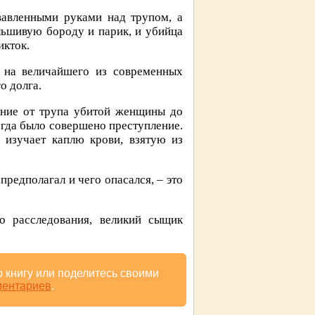
вавленными руками над трупом, а
льшивую бороду и парик, и убийца
икток.
а на величайшего из современных
о долга.
яние от трупа убитой женщины до
огда было совершено преступление.
 изучает каплю крови, взятую из
предполагал и чего опасался, – это
го расследования, великий сыщик
 книгу или поделитесь своими
ментариев
.