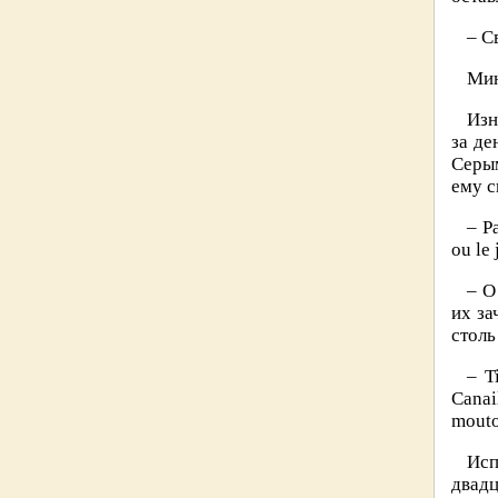
– С
Мин
Изн
за де
Серым
ему с
– P
ou le 
– О
их за
столь
– T
Canai
mouto
Исп
двадц