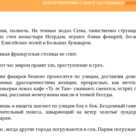
впечатлениями о книге на странице
ком
иж, полночь. На темных водах Сены, таинственно струя
ых стен монастыря Нотрдам, играют блики фонарей, бес
 Елисейских полей и Больших бульваров.
икая французская столица не спит.
тот час миром правят зло, преступление и грех.
ни фиакров бешено проносятся по улицам, доставляя дом
анных драгоценностями женщин, прекрасных, как мечт
ньерки ложах кафе «Ту ле Тан» ужинают, смеются, острят, 
ми, рассыпая жемчужины мысли и тонкой беседы.
кошь и нищета шагают по улицам бок о бок. Бездомный гаме
очительный повеса, швыряющий на ветер золотые луидо
арам.
ас, когда другие города погружаются в сон, Париж погружает