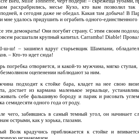
acre Bleu, Mille Tonnerre, черт подери! – скрежеща зубами, 
ком расхрабрились, месье Кухо, кто вам позволил так 
подней, я сегодня даже не обедал. Какая там добыча! В Пар
и мне удалось придушить и ограбить одного-единственного 
се эти демократы! Они погубят страну. С этим своим подох
овсем расшатали крупный капитал. Carramba! Diable! Прова
-ш-ш! – зашипел вдруг старьевщик Шампани, обладател
ов. – Кто-то идет сюда!
рь погребка отворяется, и какой-то мужчина, мягко ступая,
 безмолвном оцепенении наблюдают за ним.
чина подходит к стойке бара, кладет на нее свою визит
та, достает из кармана маленькое зеркальце, устанавли
аживать себе фальшивую бороду и парик и рисовать угле
ка семидесяти одного года от роду.
ле чего, забившись в самый темный угол, он начинает сл
нам острыми, как у хорька, глазами.
ый Волк крадучись приближается к стойке и впивается
ленную незнакомцем.