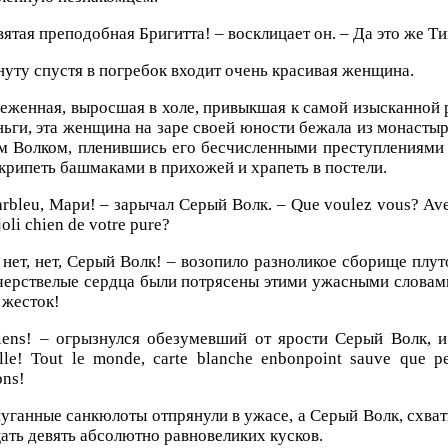
вятая преподобная Бригитта! – восклицает он. – Да это же Т
уту спустя в погребок входит очень красивая женщина.
еженная, выросшая в холе, привыкшая к самой изысканной
ньги, эта женщина на заре своей юности бежала из монасты
 Волком, пленившись его бесчисленными преступлениями 
крипеть башмаками в прихожей и храпеть в постели.
arbleu, Мари! – зарычал Серый Волк. – Que voulez vous? Avez
joli chien de votre pure?
 нет, нет, Серый Волк! – возопило разноликое сборище плут
черствелые сердца были потрясены этими ужасными словам
 жесток!
iens! – огрызнулся обезумевший от ярости Серый Волк, и 
lle! Tout le monde, carte blanche enbonpoint sauve que p
ns!
уганные санкюлоты отпрянули в ужасе, а Серый Волк, схвати
ать девять абсолютно равновеликих кусков.