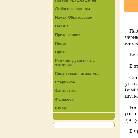
Литература для детей
Любовные романы
Наука, Образование
Поэзия
Пар
Приключения
черн
вдоль
Проза
Прочее
Вел
Религия, духовность,
эзотерика
В э
Справочная литература
Сот
Старинное
усып
бомбо
Фантастика
шутка
Фольклор
Рос
Юмор
раст
троту
В ч