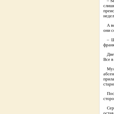
– S
слиш
преис
недел
А в
они с
– Ш
франк
Две
Все в
Муж
абсен
прил
стари
Пос
сторо
Сер
остав