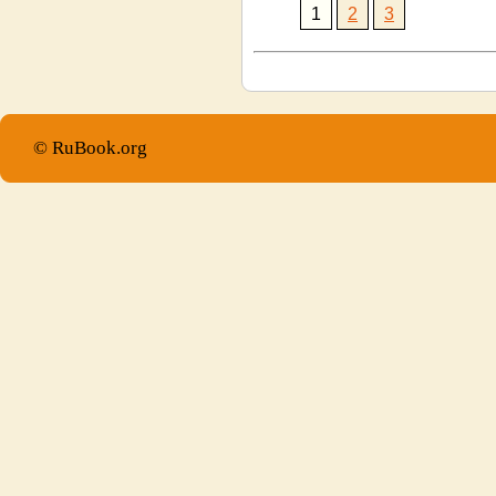
1
2
3
© RuBook.org