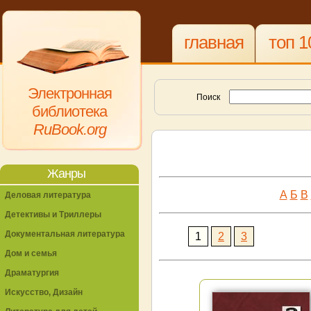
главная
топ 1
Электронная
Поиск
библиотека
RuBook.org
Жанры
А
Б
В
Деловая литература
Детективы и Триллеры
Документальная литература
1
2
3
Дом и семья
Драматургия
Искусство, Дизайн