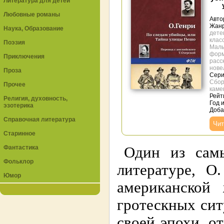
Литература для детей
Любовные романы
Авто
Жан
Наука, Образование
дете
клас
Поэзия
Малы
форм
Приключения
расск
нове
Проза
Сери
Сбор
Прочее
каме
Рейти
Религия, духовность,
Год 
эзотерика
Доба
Справочная литература
Чит
Старинное
Фантастика
Один из сам
Фольклор
литературе, О
Юмор
американской
гротескных сит
своей эпохи, о