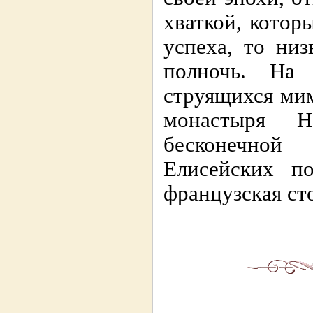
хваткой, котор
успеха, то ни
полночь. На
струящихся ми
монастыря Н
бесконечной
Елисейских п
французская ст