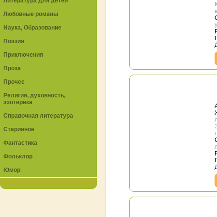
Литература для детей
Любовные романы
Наука, Образование
Поэзия
Приключения
Проза
Прочее
Религия, духовность,
эзотерика
Справочная литература
Старинное
Фантастика
Фольклор
Юмор