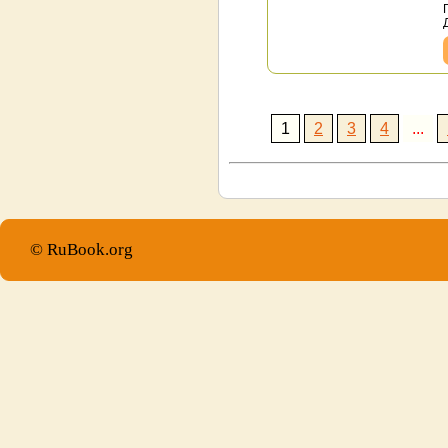
1
2
3
4
...
© RuBook.org