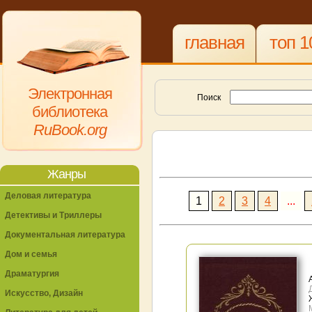
главная
топ 1
Электронная
Поиск
библиотека
RuBook.org
Жанры
Деловая литература
1
2
3
4
...
Детективы и Триллеры
Документальная литература
Дом и семья
Драматургия
Искусство, Дизайн