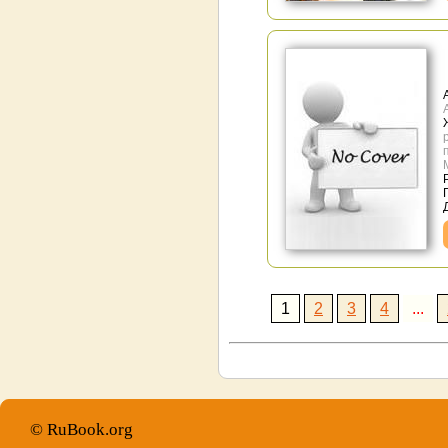
1
2
3
4
...
© RuBook.org