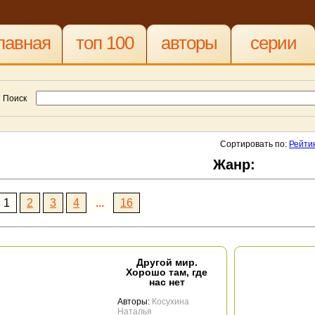
лавная
топ 100
авторы
серии
Поиск
Сортировать по:
Рейти
Жанр:
1
2
3
4
...
16
Другой мир.
Хорошо там, где
нас нет
Авторы:
Косухина
Наталья