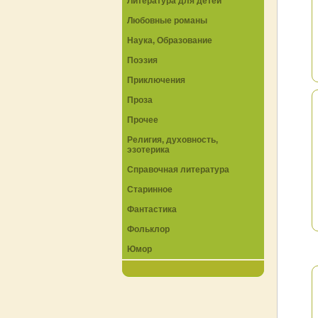
Литература для детей
Любовные романы
Наука, Образование
Поэзия
Приключения
Проза
Прочее
Религия, духовность,
эзотерика
Справочная литература
Старинное
Фантастика
Фольклор
Юмор