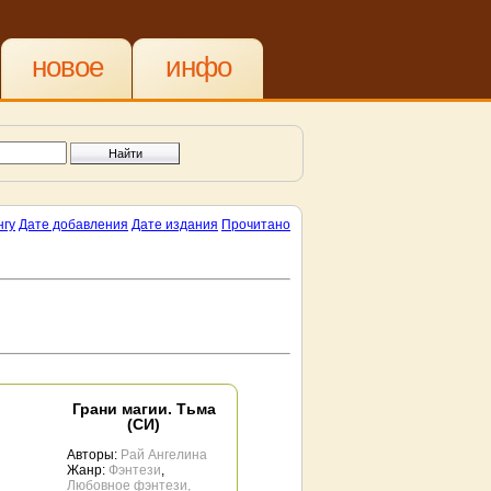
новое
инфо
нгу
Дате добавления
Дате издания
Прочитано
Грани магии. Тьма
(СИ)
Авторы:
Рай Ангелина
Жанр:
Фэнтези
,
Любовное фэнтези,