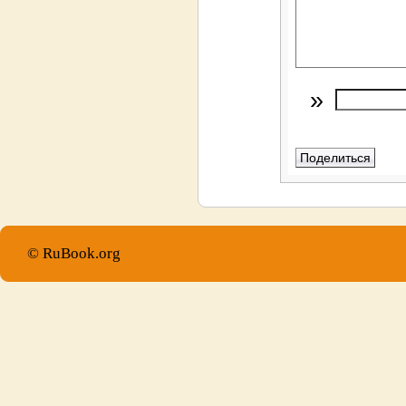
»
© RuBook.org