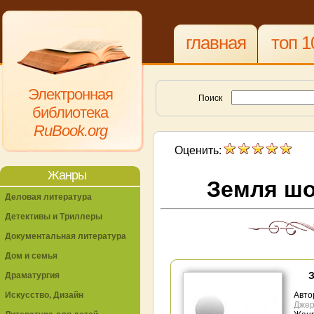
главная
топ 1
Электронная
Поиск
библиотека
RuBook.org
Оценить:
Жанры
Земля шо
Деловая литература
Детективы и Триллеры
Документальная литература
Дом и семья
Драматургия
Искусство, Дизайн
Авто
Джер