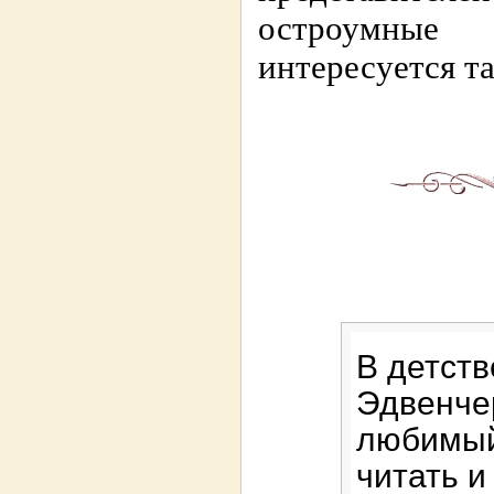
остроумные 
интересуется т
В детств
Эдвенчер
любимый
читать и