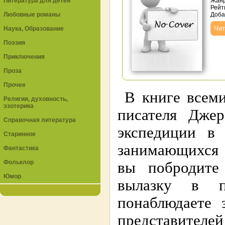
Литература для детей
Жан
Рейт
Любовные романы
Доба
Чит
Наука, Образование
Поэзия
Приключения
Проза
Прочее
В книге всеми
Религия, духовность,
эзотерика
писателя Джер
Справочная литература
экспедиции в
Старинное
занимающихся 
Фантастика
Фольклор
вы побродите
Юмор
вылазку в 
понаблюдаете 
представителе