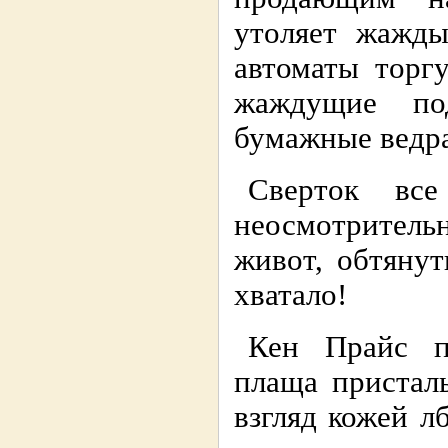
утоляет жажды
автоматы торг
жаждущие по
бумажные ведра
Сверток все
неосмотрительн
живот, обтянут
хватало!
Кен Прайс по
плаща пристал
взгляд кожей л