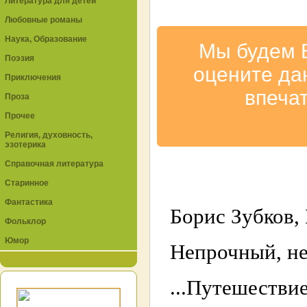
Литература для детей
Любовные романы
Наука, Образование
Мы будем 
Поэзия
оцените да
Приключения
впеча
Проза
Прочее
Религия, духовность,
эзотерика
Справочная литература
Старинное
Фантастика
Борис Зубков,
Фольклор
Юмор
Непрочный, не
...Путешест