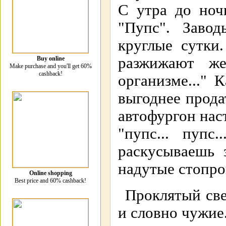
С утра до ноч
"Пупс". Завод
круглые сутки
разжижают ж
Buy online
Make purchase and you'll get 60%
cashback!
организме..." 
выгоднее прода
автофургон нас
"пупс... пупс
раскусываешь 
надутые стопро
Online shopping
Best price and 60% cashback!
Проклятый све
и словно чужие.