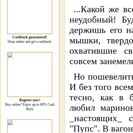
...Какой же в
неудобный! Бу
держишь его н
Cashback guaranteed!
мышки, твердо
Shop online and get a cashback.
охватившие св
совсем занемели
Но пошевелить
И без того все
тесно, как в 
Register now!
Buy online? Enjoy up to 60% Cash
любил маринов
Back
_настоящих_ с
"Пупс". В вагон