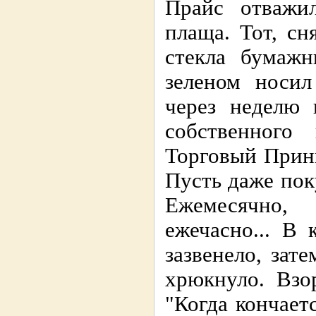
Прайс отважил
плаща. Тот, сн
стекла бумажн
зеленом носи
через неделю
собственного
Торговый Прин
Пусть даже пок
Ежемесячно,
ежечасно... В
зазвенело, зат
хрюкнуло. Взо
"Когда кончает