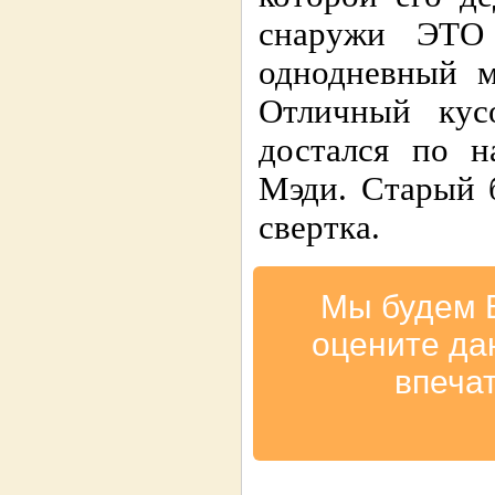
снаружи ЭТО 
однодневный м
Отличный кус
достался по н
Мэди. Старый 
свертка.
Мы будем 
оцените да
впеча