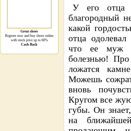
У его отца 
благородный не
какой гордость
Great shoes
отца одолевал
Register now and buy shoes online
with stock price up to 60%
Cash Back
что ее муж б
болезнью! Про
ложатся камн
Можешь сожрат
вновь почувст
Кругом все жу
губы. Он знает
на ближайшей
продающим на