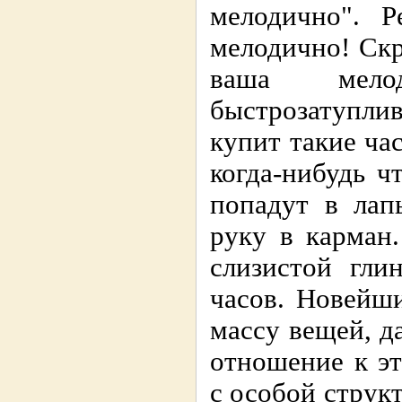
мелодично". Р
мелодично! Скр
ваша мело
быстрозатупли
купит такие ча
когда-нибудь ч
попадут в лап
руку в карман
слизистой глин
часов. Новейши
массу вещей, д
отношение к э
с особой структ