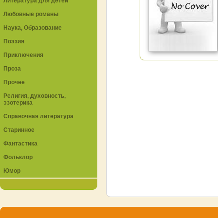
Литература для детей
Любовные романы
Наука, Образование
Поэзия
Приключения
Проза
Прочее
Религия, духовность,
эзотерика
Справочная литература
Старинное
Фантастика
Фольклор
Юмор