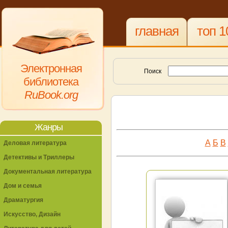
главная
топ 1
Электронная
Поиск
библиотека
RuBook.org
Жанры
А
Б
В
Деловая литература
Детективы и Триллеры
Документальная литература
Дом и семья
Драматургия
Искусство, Дизайн