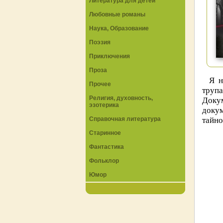
Литература для детей
Любовные романы
Наука, Образование
Поэзия
Приключения
Проза
Я н
Прочее
труп
Религия, духовность,
Докум
эзотерика
докум
Справочная литература
тайно
Старинное
Фантастика
Фольклор
Юмор