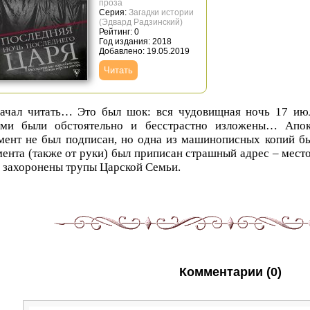
проза
Серия:
Загадки истории
(Эдвард Радзинский)
Рейтинг: 0
Год издания: 2018
Добавлено: 19.05.2019
Читать
ачал читать… Это был шок: вся чудовищная ночь 17 июля
ами были обстоятельно и бесстрастно изложены… Апок
ент не был подписан, но одна из машинописных копий бы
ента (также от руки) был приписан страшный адрес – место
 захоронены трупы Царской Семьи.
Комментарии (0)