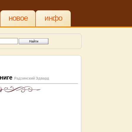
новое
инфо
книге
Радзинский Эдвард