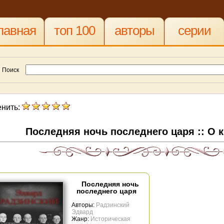
лавная
топ 100
авторы
серии
Поиск
нить:
Последняя ночь последнего царя :: О 
Последняя ночь
последнего царя
Авторы:
Радзинский
Эдвард
Жанр:
Историческая