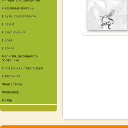
Литература для детей
Любовные романы
Наука, Образование
Поэзия
Приключения
Проза
Прочее
Религия, духовность,
эзотерика
Справочная литература
Старинное
Фантастика
Фольклор
Юмор