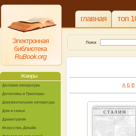
главная
топ 1
Электронная
Поиск
библиотека
RuBook.org
Жанры
А
Б
В
Деловая литература
Детективы и Триллеры
Документальная литература
Дом и семья
Драматургия
Искусство, Дизайн