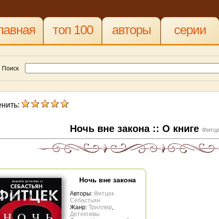
лавная
топ 100
авторы
серии
Поиск
нить:
Ночь вне закона :: О книге
Фитце
Ночь вне закона
Авторы:
Фитцек
Себастьян
Жанр:
Триллер
,
Детективы