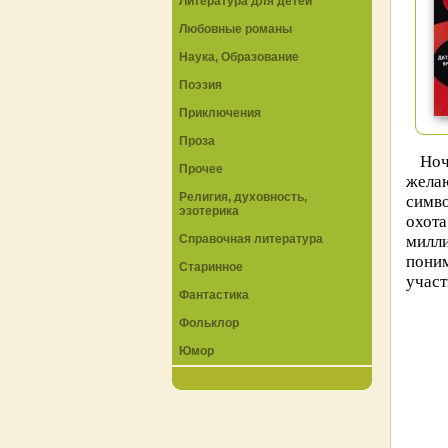
Литература для детей
Любовные романы
Наука, Образование
Поэзия
Приключения
Проза
Ноч
Прочее
жела
Религия, духовность,
симво
эзотерика
охот
Справочная литература
милл
поним
Старинное
участ
Фантастика
Фольклор
Юмор