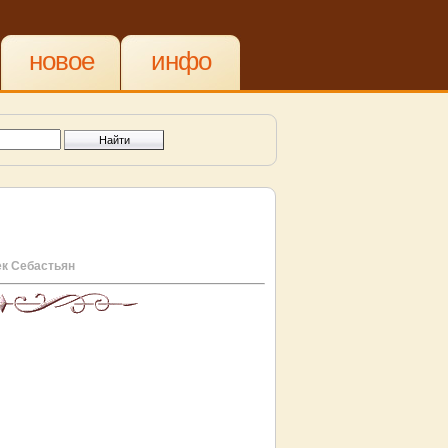
новое
инфо
к Себастьян