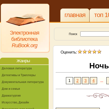
главная
топ 1
Электронная
Поиск
библиотека
RuBook.org
Оценить:
Жанры
Ночь
Деловая литература
Детективы и Триллеры
1
2
3
4
...
Документальная литература
Дом и семья
Драматургия
Искусство, Дизайн