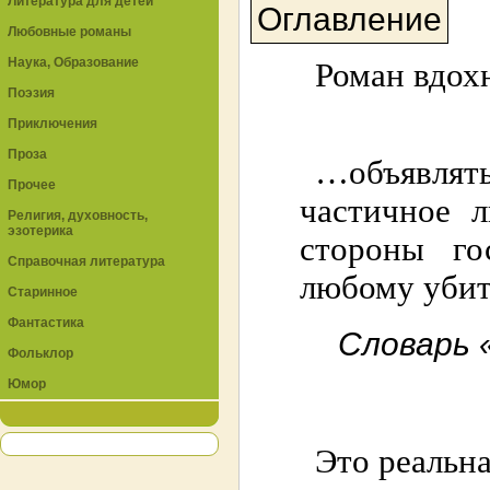
Литература для детей
Оглавление
Любовные романы
Наука, Образование
Роман вдох
Поэзия
Приключения
Проза
…объявлять
Прочее
частичное 
Религия, духовность,
эзотерика
стороны го
Справочная литература
любому убить
Старинное
Фантастика
Словарь 
Фольклор
Юмор
Это реальна