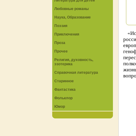
Литература для детей
Любовные романы
Наука, Образование
Поэзия
«Ис
Приключения
росси
Проза
евро
геноф
Прочее
пере
Религия, духовность,
полк
эзотерика
жизнь
Справочная литература
вопро
Старинное
Фантастика
Фольклор
Юмор