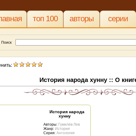
лавная
топ 100
авторы
серии
Поиск
нить:
История народа хунну :: О кни
История народа
хунну
Авторы:
Гумилёв Лев
Жанр:
История
Серия:
Антология