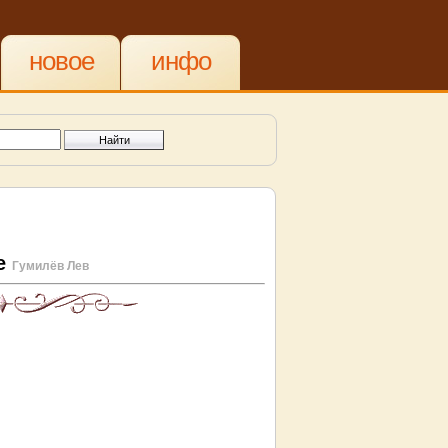
новое
инфо
ге
Гумилёв Лев