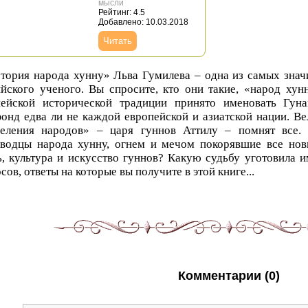
мысли
Рейтинг: 4.5
Добавлено: 10.03.2018
Читать
тория народа хунну» Льва Гумилева – одна из самых знач
йского ученого. Вы спросите, кто они такие, «народ хунн
пейской исторической традиции принято именовать Гуна
онд едва ли не каждой европейской и азиатской нации. Ве
селения народов» – царя гуннов Аттилу – помнят все.
оводцы народа хунну, огнем и мечом покорявшие все но
, культура и искусство гуннов? Какую судьбу уготовила 
сов, ответы на которые вы получите в этой книге...
Комментарии (0)