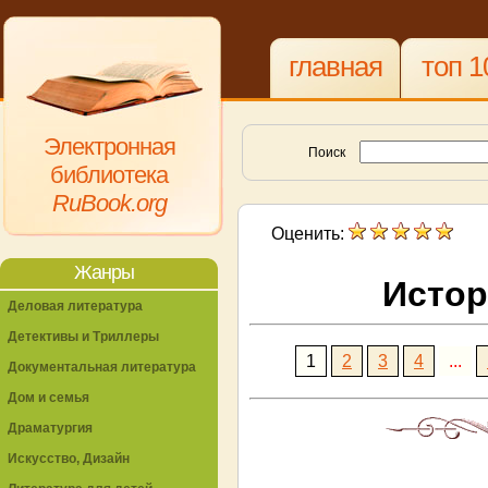
главная
топ 1
Электронная
Поиск
библиотека
RuBook.org
Оценить:
Жанры
Истор
Деловая литература
Детективы и Триллеры
1
2
3
4
...
Документальная литература
Дом и семья
Драматургия
Искусство, Дизайн