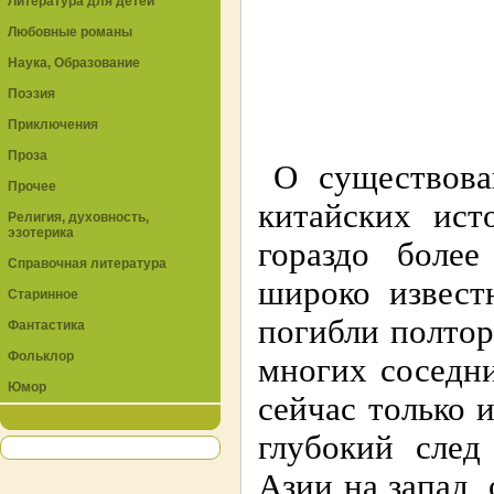
Литература для детей
Любовные романы
Наука, Образование
Поэзия
Приключения
Проза
О существова
Прочее
китайских ист
Религия, духовность,
эзотерика
гораздо боле
Справочная литература
широко извест
Старинное
погибли полтор
Фантастика
Фольклор
многих соседн
Юмор
сейчас только 
глубокий след
Азии на запад,