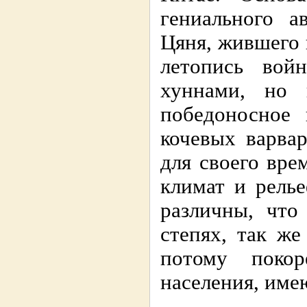
гениального а
Цяня, жившего в
летопись вой
хуннами, но 
победоносное 
кочевых варва
для своего вре
климат и рель
различны, что
степях, так ж
потому поко
населения, име