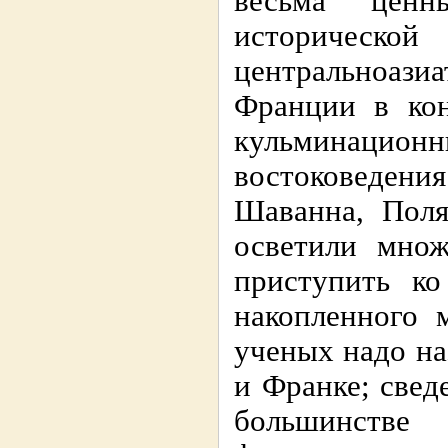
весьма ценн
историче
центральноа
Франции в ко
кульминац
востоковеден
Шаванна, Поля
осветили множ
приступить ко
накопленного 
ученых надо на
и Франке; све
большинстве