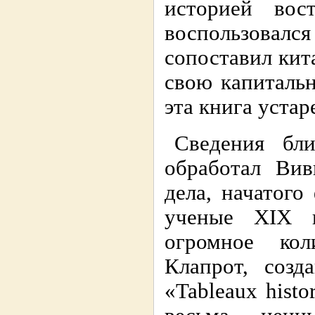
историей вос
воспользовал
сопоставил кит
свою капиталь
эта книга устар
Сведения бл
обработал Вив
дела, начатого
ученые XIX 
огромное кол
Клапрот, созд
«Tableaux histo