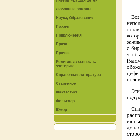
Литература для детей
Любовные романы
Воз
Наука, Образование
непод
Поэзия
остав
котор
Приключения
зажим
Проза
с бир
Прочее
чтобы
Рядо
Религия, духовность,
эзотерика
обожа
цифер
Справочная литература
полов
Старинное
Эти
Фантастика
подум
Фольклор
Син
Юмор
расп
июньс
донес
сторо