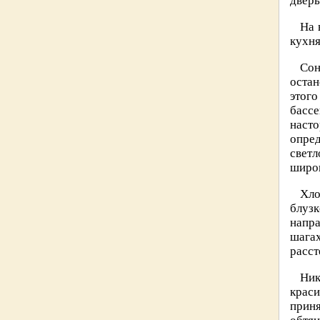
дверь
На 
кухня
Сон
остан
этого
басс
насто
опред
свет
широк
Хло
блуз
напр
шагах
расст
Ник
крас
прин