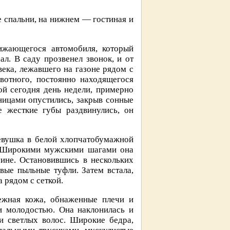
 спальни, на нижнем — гостиная и
ижающегося автомобиля, который
ал. В саду прозвенел звонок, и от
века, лежавшего на газоне рядом с
вотного, постоянно находящегося
ой сегодня день недели, примерно
ницами опустились, закрыв сонные
е жесткие губы раздвинулись, он
девушка в белой хлопчатобумажной
е. Широкими мужскими шагами она
ине. Остановившись в нескольких
евые пыльные туфли. Затем встала,
а рядом с сеткой.
ежная кожа, обнаженные плечи и
и молодостью. Она наклонилась и
и светлых волос. Широкие бедра,