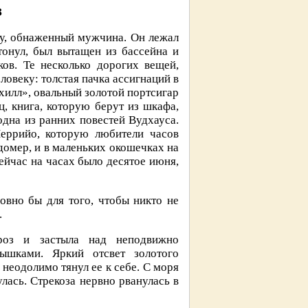
з
ву, обнаженный мужчина. Он лежал
тонул, был вытащен из бассейна и
ков. Те несколько дорогих вещей,
ловеку: толстая пачка ассигнаций в
хилл», овальный золотой портсигар
, книга, которую берут из шкафа,
дна из ранних повестей Вудхауса.
еррийо, которую любители часов
домер, и в маленьких окошечках на
йчас на часах было десятое июня,
овно бы для того, чтобы никто не
.
 роз и застыла над неподвижно
ышками. Яркий отсвет золотого
неодолимо тянул ее к себе. С моря
лась. Стрекоза нервно рванулась в