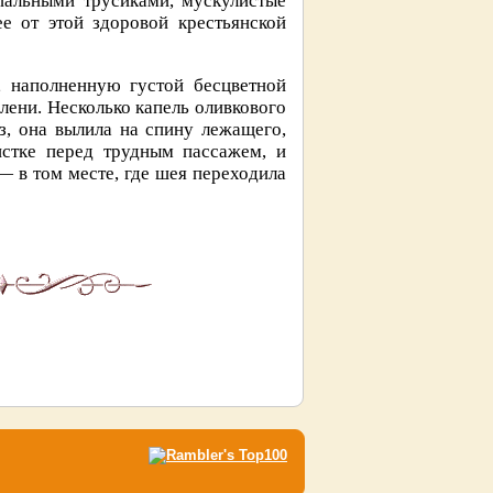
пальными трусиками, мускулистые
е от этой здоровой крестьянской
, наполненную густой бесцветной
лени. Несколько капель оливкового
оз, она вылила на спину лежащего,
истке перед трудным пассажем, и
 в том месте, где шея переходила