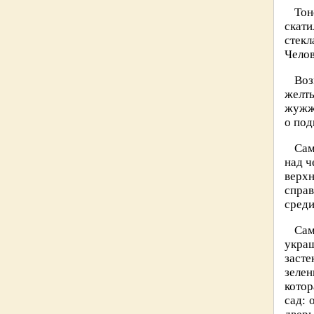
Тон
скати
стекл
Челов
Воз
желты
жужжа
о под
Сам
над ч
верхн
спра
среди
Сам
укра
заст
зеле
котор
сад: 