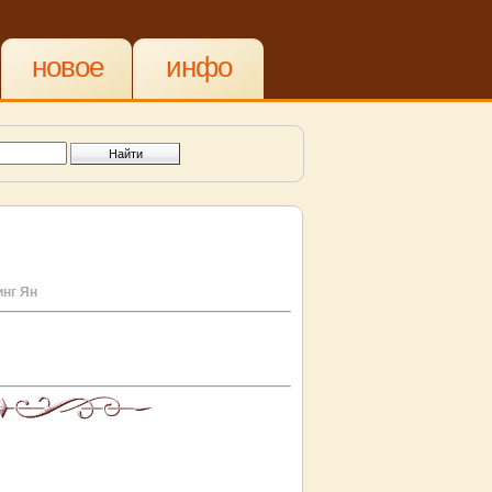
новое
инфо
нг Ян