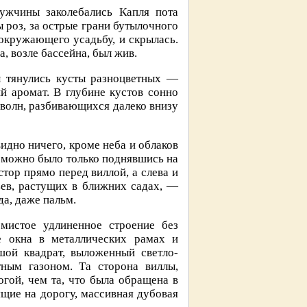
мужчины заколебались Капля пота
ы роз, за острые грани бутылочного
 окружающего усадьбу, и скрылась.
, возле бассейна, был жив.
ы тянулись кусты разноцветных —
й аромат. В глубине кустов сонно
волн, разбивающихся далеко внизу
видно ничего, кроме неба и облаков
ы можно было только поднявшись на
тор прямо перед виллой, а слева и
ев, растущих в ближних садах, —
да, даже пальм.
мистое удлиненное строение без
е окна в металлических рамах и
шой квадрат, выложенный светло-
ным газоном. Та сторона виллы,
огой, чем та, что была обращена в
щие на дорогу, массивная дубовая