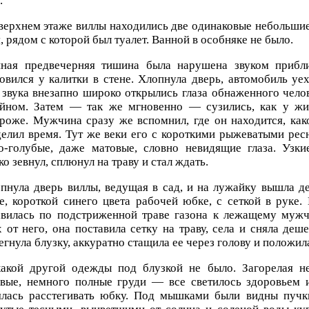
.
верхнем этаже виллы находились две одинаковые небольшие
, рядом с которой был туалет. Ванной в особняке не было.
ная предвечерняя тишина была нарушена звуком прибл
овился у калитки в стене. Хлопнула дверь, автомобиль уех
 звука внезапно широко открылись глаза обнаженного чело
ейном. Затем — так же мгновенно — сузились, как у жи
роже. Мужчина сразу же вспомнил, где он находится, как
елил время. Тут же веки его с короткими рыжеватыми рес
ло-голубые, даже матовые, словно невидящие глаза. Узки
о зевнул, сплюнул на траву и стал ждать.
пнула дверь виллы, ведущая в сад, и на лужайку вышла 
ке, короткой синего цвета рабочей юбке, с сеткой в рук
авилась по подстриженной траве газона к лежащему мужч
 от него, она поставила сетку на траву, села и сняла деш
егнула блузку, аккуратно стащила ее через голову и положил
акой другой одежды под блузкой не было. Загорелая н
ивые, немного полные груди — все светилось здоровьем 
ялась расстегивать юбку. Под мышками были видны пучк