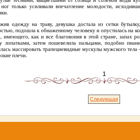
нутые тесными, выцветшими от солнца и соленой воды ку
 ног только усиливали впечатление молодости, исходивше
ки.
жив одежду на траву, девушка достала из сетки бутылку
стью, подошла к обнаженному человеку и опустилась на ко
, имеющего, как и все благовония в этой стране, запах р
у лопатками, затем пошевелила пальцами, подобно пиан
лась массировать трапециевидные мускулы мужского тела —
окие плечи.
1
Следующая