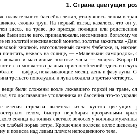
1. Страна цветущих ро
ле плавательного бассейна лежал, уткнувшись лицом в тра
вижно, словно труп. На первый взгляд казалось, что он у
лен здесь, на траве, до приезда полиции или родственни
ые были возле него, принадлежали, несомненно, богатому че
е из золотой мексиканской монеты, золотая зажигалка «Дан
юзовой кнопкой, изготовленный самим Фаберже, и, наконец
 почитать, нежась на солнце, — «Маленький самородок», о
м лежали и массивные золотые часы — модель Жирар-П
ют из-за множества разных приспособлений: здесь и секун
блате — цифры, показывающие месяц, день и фазу луны. Се
ина третьего пополудни, и луна входила в третью четверть.
 вещи были сложены возле лежавшего горкой на траве, сл
ал, что достававшие утопленника из бассейна что-то украли
е-зеленая стрекоза вылетела из-за кустов цветущих
ростертым телом, быстро перебирая прозрачными крыл
кого солнца на тонких светлых волосах у копчика мужчины 
ся слабый порыв ветра. Крошечная полоска волос шевельну
ну и повисла над левым плечом неподвижного тела.