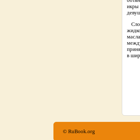
обтя
икры
девуш
Сло
жидко
масла
межд
приня
в шир
© RuBook.org