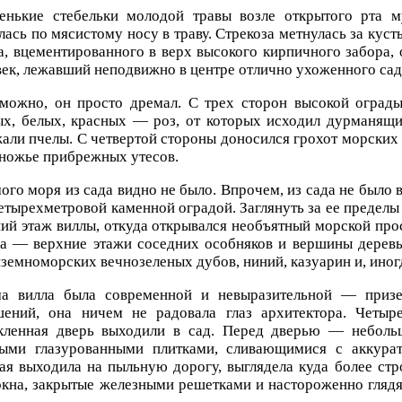
енькие стебельки молодой травы возле открытого рта 
лась по мясистому носу в траву. Стрекоза метнулась за куст
а, вцементированного в верх высокого кирпичного забора,
ек, лежавший неподвижно в центре отлично ухоженного сада
можно, он просто дремал. С трех сторон высокой оград
х, белых, красных — роз, от которых исходил дурманящи
ли пчелы. С четвертой стороны доносился грохот морских 
ножье прибрежных утесов.
ого моря из сада видно не было. Впрочем, из сада не было 
етырехметровой каменной оградой. Заглянуть за ее предел
ий этаж виллы, откуда открывался необъятный морской прос
ва — верхние этажи соседних особняков и вершины деревь
земноморских вечнозеленых дубов, ниний, казуарин и, иног
а вилла была современной и невыразительной — призе
шений, она ничем не радовала глаз архитектора. Четыр
екленная дверь выходили в сад. Перед дверью — неболь
ными глазурованными плитками, сливающимися с аккурат
ая выходила на пыльную дорогу, выглядела куда более стр
окна, закрытые железными решетками и настороженно глядя