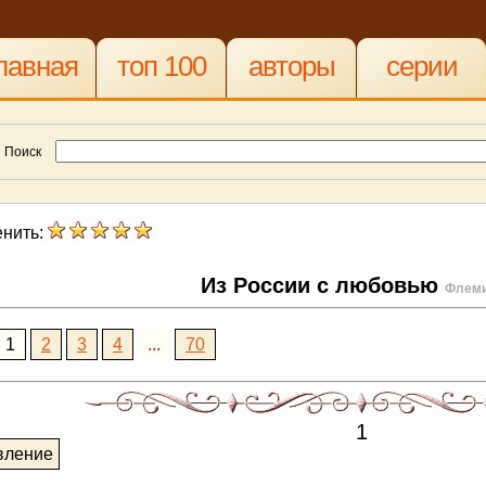
лавная
топ 100
авторы
серии
Поиск
нить:
Из России с любовью
Флеми
1
2
3
4
...
70
1
вление