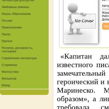
Литература для детей
Авто
Любовные романы
Алек
Жан
Наука, Образование
Рейт
Доба
Поэзия
Чит
Приключения
Проза
Прочее
Религия, духовность,
эзотерика
«Капитан да
Справочная литература
известного пи
Старинное
замечательн
Фантастика
Фольклор
героический и 
Юмор
Маринеско. 
образом», а л
требовала с