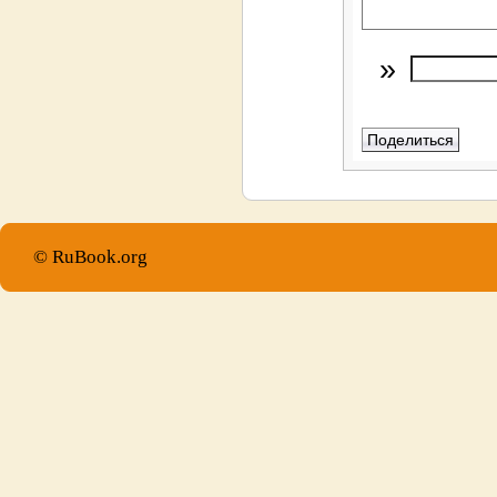
»
© RuBook.org