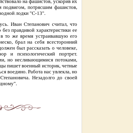
йствовало на фашистов, ускорив их
им подвигом, потрясшим фашистов,
водной лодки "С-13".
сь. Иван Степанович считал, что
 без правдивой характеристики ее
 в то же время устраивавшую его
неско, брал на себя всесторонний
должен был рассказать о человеке,
ор и психологический портрет.
ми, но несливающимися потоками,
цы пишет военный историк, четные
ся воедино. Работа нас увлекла, но
 Степановича. Незадолго до своей
одному".