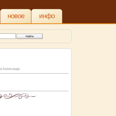
новое
инфо
н Александр