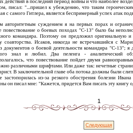
х действий в последний период войны и что наиболее возде
ом, писал: "...пришел к убеждению, что таким героическ
ая с самого Гитлера, является беспримерный успех атак под
м авторитетным суждением я на первых порах и ограничу
 повествование о боевых походах "С-13" было бы неполно
жного командира. Поэтому он предложил оригинальную и
 соавторства. Исаков, никогда не встречавшийся с Мари
з документов о боевой деятельности командира "С-13"; я 
рого знал и любил. Два пеленга - аналитический обз
полагалось, что повествование пойдет двумя равноправны
жно различными шрифтами. Или даже так: нечетные страни
рист. В заключительной главе оба потока должны были слить
е застопорилась из-за резкого обострения болезни Ивана
ны он писал мне: "Кажется, придется Вам писать эту книгу 
1
Следующая