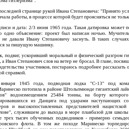
ома гитлеризма".
последней странице рукой Ивана Степановича: "Принято усло
ачала работы, в процессе которой будет проясняться не тольк
писи и дата: 2/3 июня 1965 года. Такая датировка может 
ко одно объяснение: проект был написан ночью. Мучител
 не давали Ивану Степановичу заснуть. В таких случаях
лся за пишущую машинку.
к, подвиг, ускоривший моральный и физический разгром ги
, а Иван Степанович слов на ветер не бросал. В главе, посвя
идетельства участников, постараюсь подробнее рассказать о
ой справкой.
января 1945 года, подводная лодка "С-13" под кома
аринеско потопила в районе Штольпмюнде гигантский лай
лов" водоизмещением 25484 тонны, на борту которог
уировавшихся из Данцига под ударами наступающих сов
еров и высокопоставленных представителей нацистской 
лове", служившем до выхода в море плавбазой для школы
е трех тысяч обученных подводников - примерно семьде
еровского флота. В том же походе Маринеско торпедир