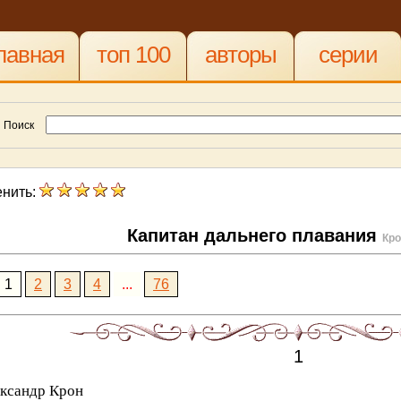
лавная
топ 100
авторы
серии
Поиск
нить:
Капитан дальнего плавания
Кро
1
2
3
4
...
76
1
ксандр Крон