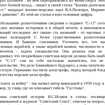
рал Штойбен", на нем переправлялись из Кенигсберга 3600
этот боевой поход, - пишет в своей статье "Боевая деятель
 гг." кандидат военно-морских наук В.А.Полещук, Марине
 дивизию". Из этой же статьи я взял основные цифры.
ебольшими разночтениями сведения о подвиге "С-13" сег
тских военных историков и в общей печати; в имеющемся
икаций последних лет свыше ста названий - от научных т
вных календарей. С более существенными разночтен
ивников. И бывших союзников. Уточнить все, что ка
ленных кораблей, а также кораблей конвоя, численности и
ингентов - задача специалистов. Она решена еще не 
ркивал, что позднейшая советская версия должна быть наиб
иг "С-13" сам по себе настолько значителен, что не
ательстве. Это дело ближайшего будущего, а пока читателю 
тскую Германию постигла катастрофа, перед которой бле
ечества морские катастрофы.
сплата за войну" - так назвал автор вышедшей в 1959 году 
кер, ту главу, где он описывает гибель "Густлова".
аш советский историк И.С.Исаков в статье, посвящ
икованной в журнале "Советский Союз", отвечая на вопрос