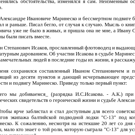
енялись обстоятельства, изменялся я сам. Неизменным о
.
Александре Ивановиче Маринеско и бессмертном подвиге б
ал и раньше. Писал бегло, от случая к случаю. Мысль о кни
вича уже не было в живых, и пришла она не мне, а Ивану 
ы были писать вместе.
н Степанович Исаков, прославленный флотоводец и выдающ
атурным дарованием. Об участии Исакова в судьбе Маринес
замечательных людей в последние годы их жизни, я расскажу 
еня сохранился составленный Иваном Степановичем и п
оящий из десяти пунктов и дающий исчерпывающее предс
сти и подвигу Маринеско. Приведу только первый пункт:
его мы добиваемся_ (разрядка И.С.Исакова. - А.К.) при
еческих свидетельств о героической жизни и судьбе Алекс
Чтобы ярче заблистал и стал доступным для всего советск
игов экипажа балтийской подводной лодки "С-13" под ко
еско. К сожалению, несмотря на истекшие 20 лет со дня
, мало кто знает о той роли, которую сыграла "С-13" для у