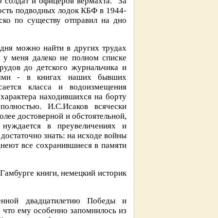
 солдат и офицеров вермахта. "За
ность подводных лодок КБФ в 1944-
ско по существу отправил на дно
одня можно найти в других трудах
 у меня далеко не полном списке
рудов до детского журнальчика и
иями - в книгах наших бывших
сается класса и водоизмещения
 характера находившихся на борту
полностью. И.С.Исаков всячески
олее достоверной и обстоятельной,
 нуждается в преувеличениях и
достаточно знать: на исходе войны
днеют все сохранившиеся в памяти
в Гамбурге книги, немецкий историк
енной двадцатилетию Победы и
, что ему особенно запомнилось из