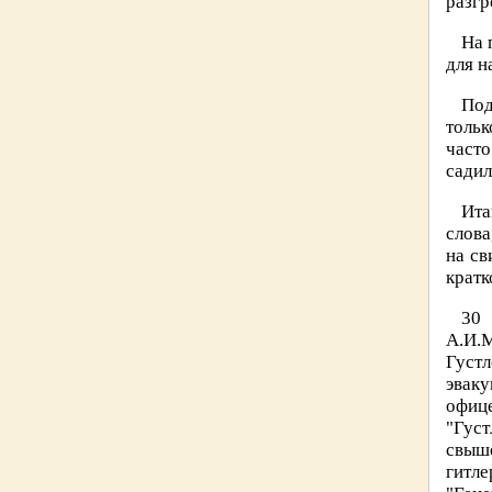
разгр
На 
для н
Под
толь
часто
сади
Ита
слова
на св
кратк
30 
А.И.М
Густ
эвак
офиц
"Густ
свыш
гитл