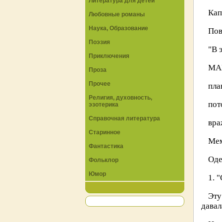
Литература для детей
Кап
Любовные романы
Наука, Образование
Пов
Поэзия
"В 
Приключения
МАР
Проза
Прочее
пла
Религия, духовность,
пот
эзотерика
Справочная литература
вра
Старинное
Мем
Фантастика
Оде
Фольклор
Юмор
1.
Эту
давал