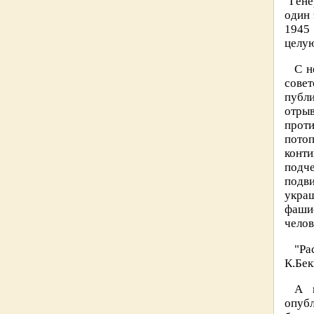
"Гене
один 
1945
целую
С н
сове
публ
отры
прот
потоп
конт
подче
подв
украш
фашис
челов
"Ра
К.Бек
А н
опубл