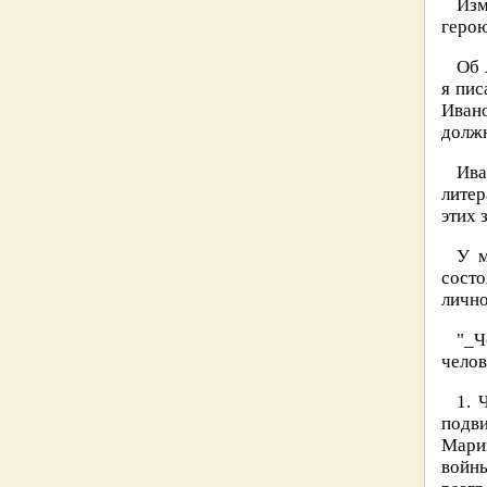
Изм
герою
Об 
я пис
Ивано
должн
Ива
литер
этих 
У м
сост
лично
"_Ч
челов
1. 
подв
Марин
войны