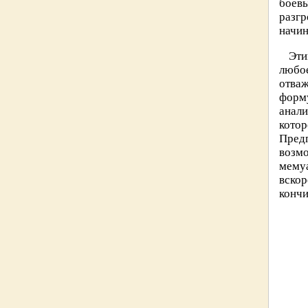
боевы
разгр
начин
Эти
любое
отва
форму
анали
кото
Пред
возмо
мемуа
вскор
кончи