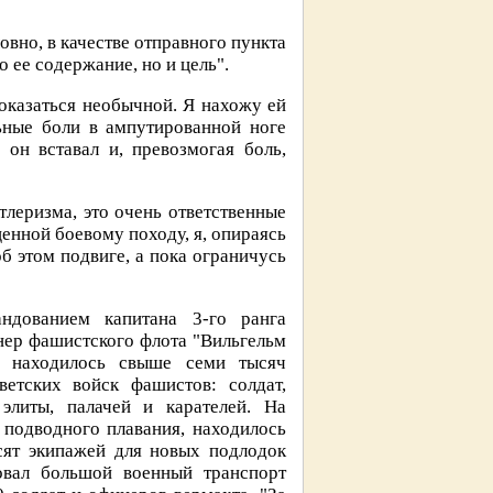
вно, в качестве отправного пункта
о ее содержание, но и цель".
показаться необычной. Я нахожу ей
ьные боли в ампутированной ноге
 он вставал и, превозмогая боль,
тлеризма, это очень ответственные
щенной боевому походу, я, опираясь
б этом подвиге, а пока ограничусь
ндованием капитана 3-го ранга
нер фашистского флота "Вильгельм
о находилось свыше семи тысяч
етских войск фашистов: солдат,
элиты, палачей и карателей. На
 подводного плавания, находилось
сят экипажей для новых подлодок
овал большой военный транспорт