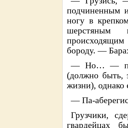
— Грузись, 
подчиненным и
ногу в крепко
шерстяным 
происходящим
бороду. — Бара
— Но… — поп
(должно быть,
жизни), однако
— Па-аберегис
Грузчики, сд
гвардейцах 