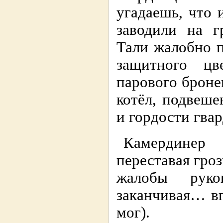
угадаешь, что 
заводили на г
Тали жалобно 
защитного цв
парового броне
котёл, подвеш
и гордости гва
Камердинер 
переставая гро
жалобы руко
заканчивая… вп
мог).