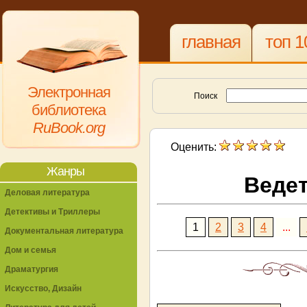
главная
топ 1
Электронная
Поиск
библиотека
RuBook.org
Оценить:
Жанры
Веде
Деловая литература
Детективы и Триллеры
1
2
3
4
...
Документальная литература
Дом и семья
Драматургия
Искусство, Дизайн