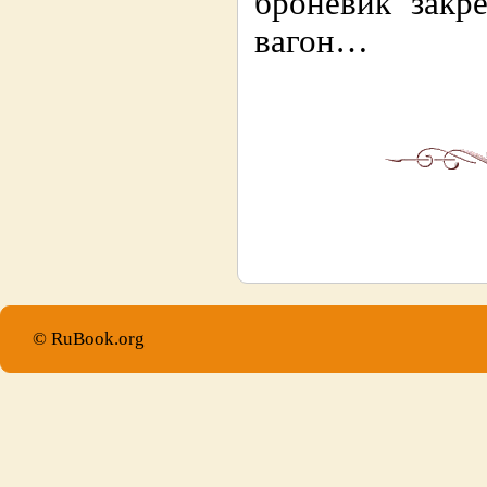
броневик закр
вагон…
© RuBook.org