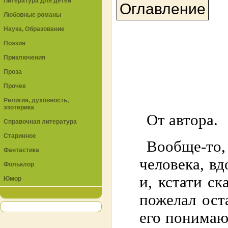
Литература для детей
Оглавление
Любовные романы
Наука, Образование
Поэзия
Приключения
Проза
Прочее
Религия, духовность,
эзотерика
От автора.
Справочная литература
Старинное
Вообще-то,
Фантастика
человека, в
Фольклор
и, кстати ск
Юмор
пожелал ост
его понимаю