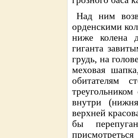
грозного баса к
Над ним воз
орденскими кол
ниже колена д
гиганта завит
грудь, на голов
меховая шапка
обитателям 
треугольником
внутри (нижн
верхней красова
бы перепуга
присмотретьс