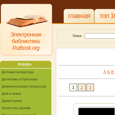
главная
топ 1
Электронная
Поиск
библиотека
RuBook.org
Жанры
А
Б
В
Деловая литература
Детективы и Триллеры
Документальная литература
1
2
3
Дом и семья
Драматургия
Искусство, Дизайн