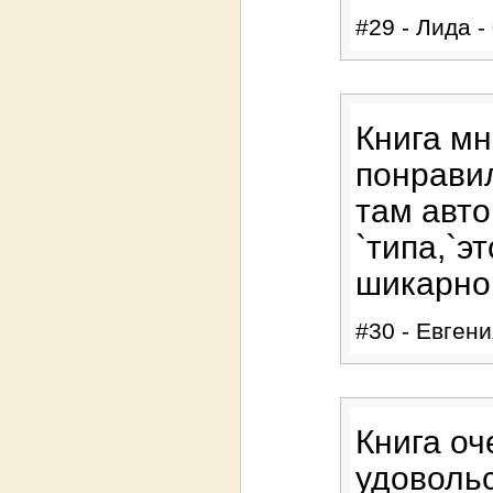
#29 - Лида -
Книга мн
понравил
там авто
`типа,`э
шикарно
#30 - Евгени
Книга оч
удовольс