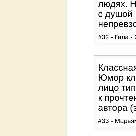
людях. 
с душой
непревз
#32 - Гала -
Классная
Юмор кл
лицо тип
к прочте
автора (
#33 - Марьям