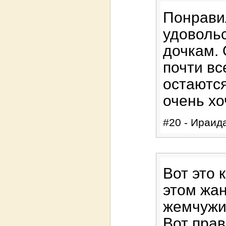
Понрави
удоволь
дочкам. 
почти вс
остаются
очень хо
#20 - Ираида
Вот это 
этом жа
жемчужи
Вот прав