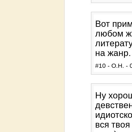
Вот прим
любом ж
литерату
на жанр.
#10 - О.Н. - 
Ну хорош
девствен
идиотско
вся твоя