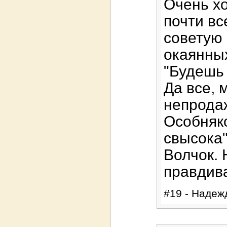
Очень хо
почти вс
советую 
окаянных
"Будешь 
Да все, 
непродаж
Особняко
свысока"
Волчок. 
правдив
#19 - Надежд