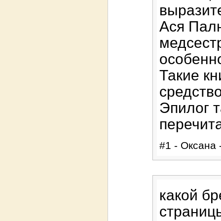
выразит
Ася Палн
медсестр
особенно
Такие кн
средство
Эпилог т
перечита
#1 - Оксана 
какой бр
страницы