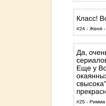
Класс! 
#24 - Женя -
Да, оче
сериалов
Еще у В
окаянных
свысока"
прекрасн
#25 - Римма 