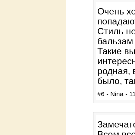
Очень хо
попадают
Стиль н
бальзам
Такие вы
интерес
родная, 
было, та
#6 - Nina - 1
Замечат
Всем,вс