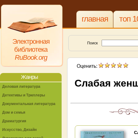
главная
топ 1
Электронная
Поиск
библиотека
RuBook.org
Оценить:
Жанры
Слабая женщ
Деловая литература
Детективы и Триллеры
Документальная литература
Дом и семья
Драматургия
Искусство, Дизайн
С