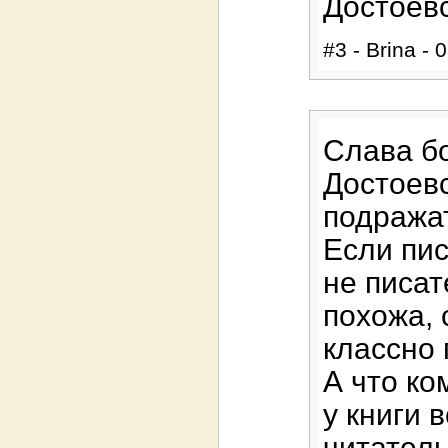
Достоевс
#3 - Brina - 
Слава бо
Достоевс
подражат
Если пис
не писат
похожа, 
классно 
А что ко
у книги 
читатель