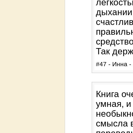
легкость
дыхании
счастлив
правильн
средство
Так держ
#47 - Инна -
Книга оч
умная, и
необыкн
смысла в