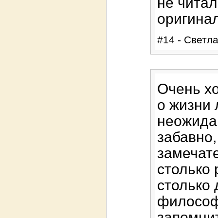
не читал
оригинал
#14 - Светла
Очень хо
о жизни 
неожидан
забавно,
замечате
столько 
столько
философ
запомни