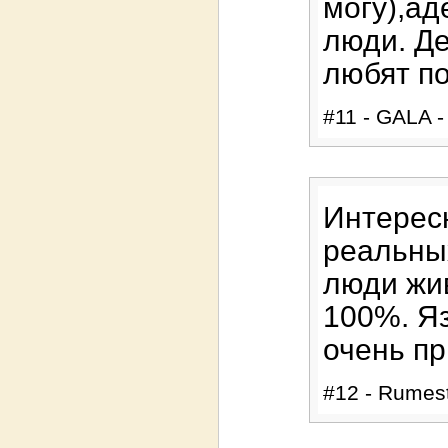
могу),ад
люди. Де
любят п
#11 - GALA -
Интерес
реальны
люди жив
100%. Я
очень пр
#12 - Rumest