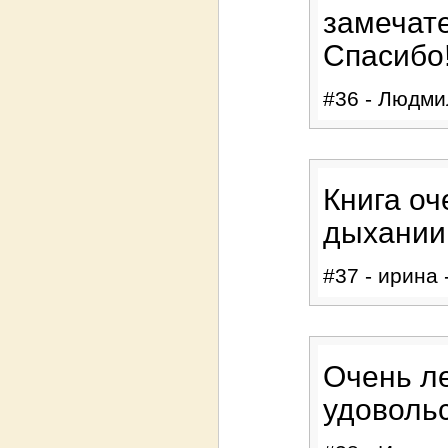
замечат
Спасибо
#36 - Людмил
Книга оч
дыхании
#37 - ирина 
Очень ле
удоволь