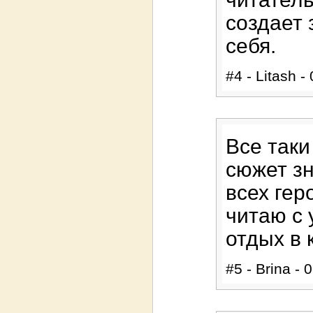
создает 
себя.
#4 - Litash -
Все таки
сюжет зн
всех гер
читаю с
отдых в 
#5 - Brina - 