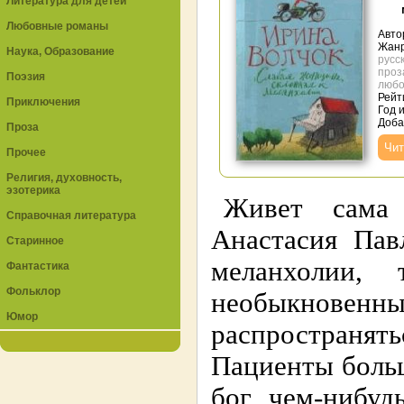
Литература для детей
Любовные романы
Авто
Жан
Наука, Образование
русс
проз
Поэзия
любо
Рейт
Приключения
Год 
Доба
Проза
Чит
Прочее
Религия, духовность,
эзотерика
Живет сама 
Справочная литература
Анастасия Пав
Старинное
меланхолии,
Фантастика
Фольклор
необыкновенны
Юмор
распространять
Пациенты больш
бог, чем-нибуд