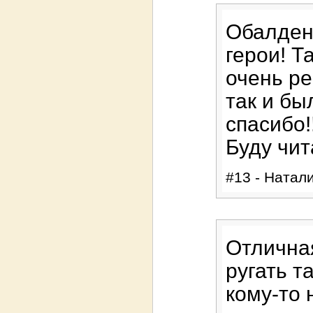
Обалден
герои! 
очень ре
так и бы
спасибо!!
Буду чит
#13 - Натали
Отличная
ругать т
кому-то 