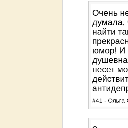
Очень н
думала, 
найти та
прекрасн
юмор! И
душевна
несет м
действит
антидепр
#41 - Ольга 