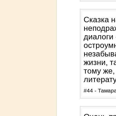
Сказка н
неподра
диалоги 
остроум
незабыв
жизни, та
тому же,
литерат
#44 - Тамара