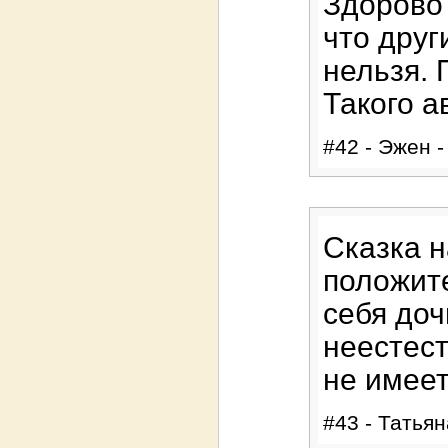
Здорово 
что друг
нельзя. 
Такого а
#42 - Эжен -
Сказка н
положит
себя доч
неестес
не имеет
#43 - Татьян