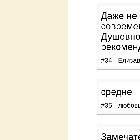
Даже не
совреме
Душевное
рекоменд
#34 - Елизав
средне
#35 - любовь
Замечат