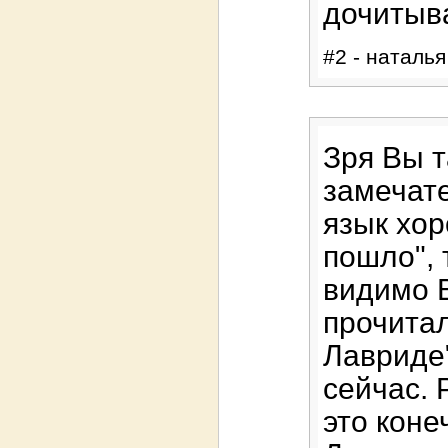
дочитыва
#2 - наталья
Зря Вы т
замечате
язык хор
пошло", 
видимо В
прочитал
Лавриде"
сейчас. 
это коне