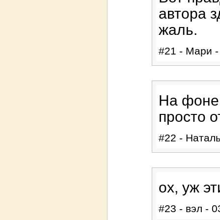
автора з
жаль.
#21 - Мари -
На фоне
просто о
#22 - Наталь
ох, уж эт
#23 - вэл - 