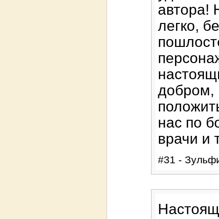
автора! 
легко, б
пошлосте
персонаж
настоящи
добром, 
положить
нас по б
врачи и 
#31 - Зульфи
Настоящ