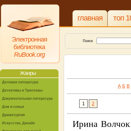
главная
топ 1
Электронная
Поиск
библиотека
RuBook.org
Жанры
Деловая литература
А
Б
В
Детективы и Триллеры
Документальная литература
1
2
Дом и семья
Драматургия
Ирина Волчок 
Искусство, Дизайн