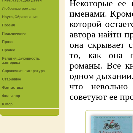
Литература для детей
Некоторые ее 
Любовные романы
именами. Кроме
Наука, Образование
которой остает
Поэзия
автора найти п
Приключения
Проза
она скрывает 
Прочее
то, как она 
Религия, духовность,
эзотерика
романы. Все к
Справочная литература
одном дыхании.
Старинное
что невольно
Фантастика
советуют ее пр
Фольклор
Юмор