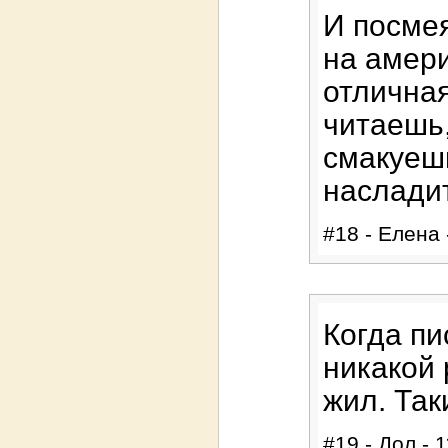
И посмея
на амери
отличная
читаешь,
смакуешь
насладит
#18 - Елена 
Когда пи
никакой 
жил. Так
#19 - Дол - 