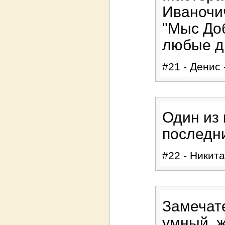
Иваночич
"Мыс До
любые д
#21 - Денис 
Один из
последни
#22 - Никита
Замечате
умный, ж