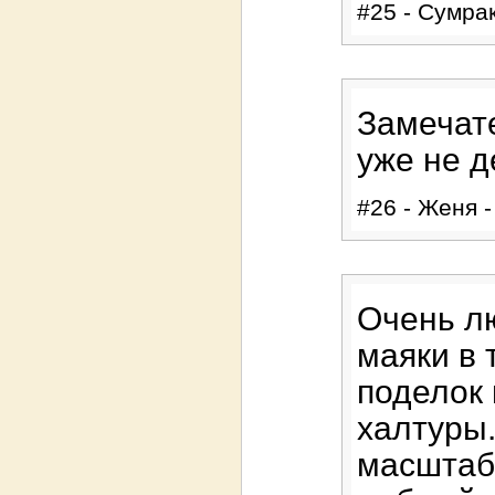
#25 - Сумрак
Замечате
уже не д
#26 - Женя -
Очень лю
маяки в
поделок 
халтуры.
масштаб