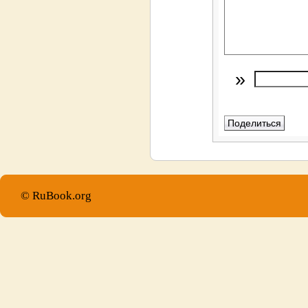
»
© RuBook.org