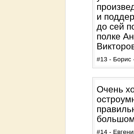
произвед
и поддер
до сей п
полке А
Викторо
#13 - Борис 
Очень х
остроумн
правиль
большом
#14 - Евгени