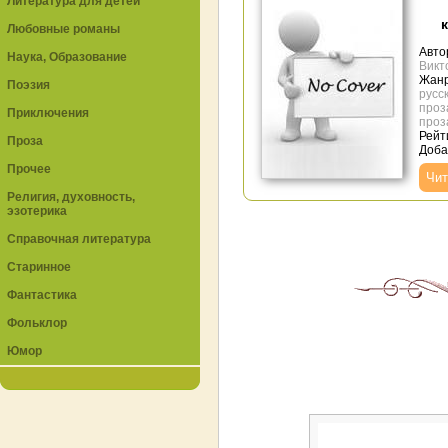
Литература для детей
Любовные романы
Авто
Наука, Образование
Викт
Жан
Поэзия
русс
проз
Приключения
проз
Рейт
Проза
Доба
Прочее
Чит
Религия, духовность,
эзотерика
Справочная литература
Старинное
Фантастика
Фольклор
Юмор