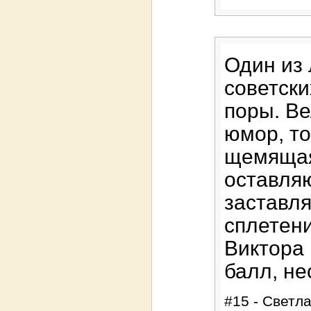
Один из
советски
поры. В
юмор, то
щемящая
оставля
заставля
сплетени
Виктора
балл, не
#15 - Светла