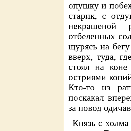
опушку и побеж
старик, с отд
некрашеной 
отбеленных со
щурясь на бегу
вверх, туда, г
стоял на коне
остриями копи
Кто-то из ра
поскакал впер
за повод одич
Князь с холма