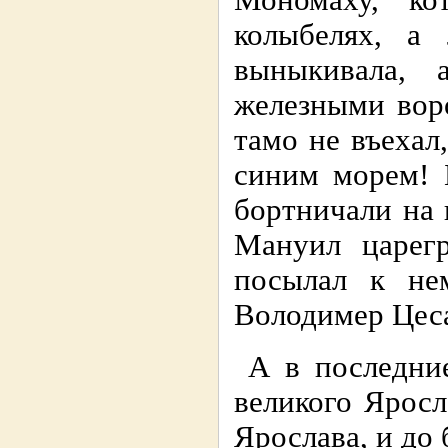
Мономаху, к
колыбелях, а
выныкивала, 
железными вор
тамо не въехал
синим морем! 
бортничали на 
Мануил царегр
посылал к не
Володимер Цеса
А в последние
великого Ярос
Ярослава, и до