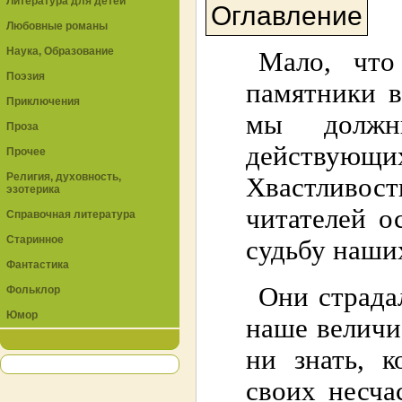
Литература для детей
Оглавление
Любовные романы
Наука, Образование
Мало, что
Поэзия
памятники в
Приключения
мы должн
Проза
действую
Прочее
Религия, духовность,
Хвастливос
эзотерика
читателей о
Справочная литература
Старинное
судьбу наши
Фантастика
Они страда
Фольклор
Юмор
наше величи
ни знать, 
своих несча