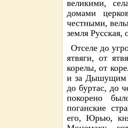
великими, сел
домами церко
честными, вель
земля Русская, 
Отселе до угро
ятвяги, от ят
корелы, от коре
и за Дышущим м
до буртас, до 
покорено был
поганские стр
его, Юрью, кн