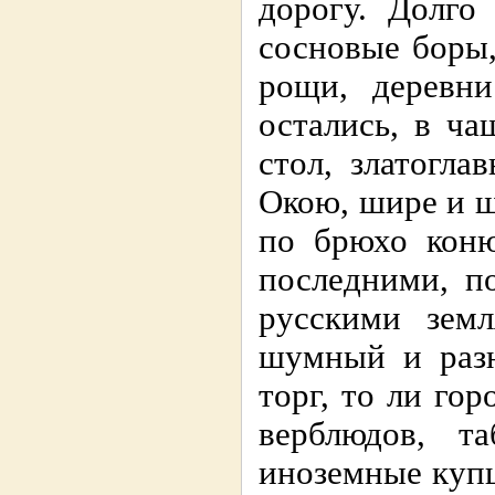
дорогу. Долго
сосновые боры,
рощи, деревни
остались, в ча
стол, златогл
Окою, шире и ш
по брюхо коню
последними, п
русскими земл
шумный и разн
торг, то ли гор
верблюдов, т
иноземные купц