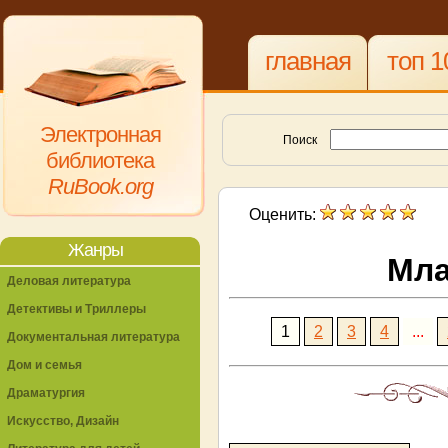
главная
топ 1
Электронная
Поиск
библиотека
RuBook.org
Оценить:
Жанры
Мл
Деловая литература
Детективы и Триллеры
1
2
3
4
...
Документальная литература
Дом и семья
Драматургия
Искусство, Дизайн