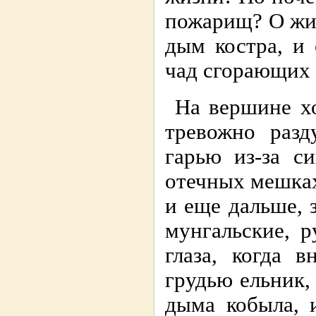
пожарищ? О жил
дым костра, и 
чад сгорающих 
На вершине хо
тревожно разд
гарью из-за с
отечных мешках,
и еще дальше, з
мунгальские, 
глаза, когда 
грудью ельник,
дыма кобыла, 