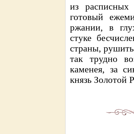
из расписных
готовый ежеми
ржании, в гл
стуке бесчисл
страны, рушить
так трудно в
каменея, за с
князь Золотой 