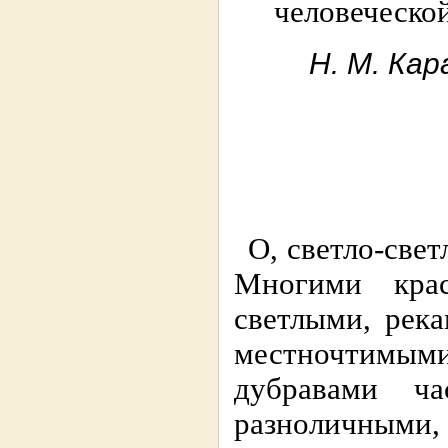
человеческо
Н. М. Ка
О, светло-свет
Многими кра
светлыми, рек
местночтимыми
дубравами ч
разноличными