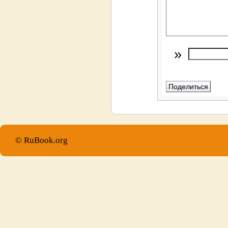
»
© RuBook.org