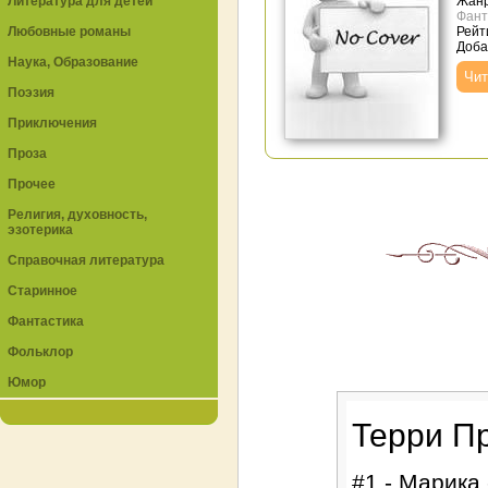
Литература для детей
Жан
Фант
Любовные романы
Рейт
Доба
Наука, Образование
Чит
Поэзия
Приключения
Проза
Прочее
Религия, духовность,
эзотерика
Справочная литература
Старинное
Фантастика
Фольклор
Юмор
Терри Пр
#1 - Марика 