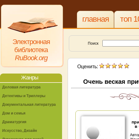
главная
топ 1
Электронная
Поиск
библиотека
RuBook.org
Оценить:
Жанры
Очень веская при
Деловая литература
Детективы и Триллеры
Документальная литература
Дом и семья
пр
Драматургия
в
Искусство, Дизайн
Авто