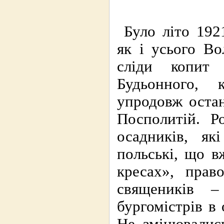
Було літо 192
як і усього Во
сліди копит 
Будьонного, 
упродовж остан
Посполитій. Р
осадників, як
польські, що в
кресах», прав
священиків –
бургомістрів в