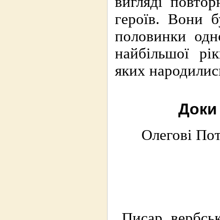
вигляді повтор
героїв. Вони б
половинки одн
найбільшої рі
яких народили
Доки
Олегові По
Писар вербсь