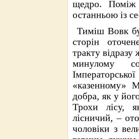
щедро. Поміж
останньою із се
Тиміш Вовк бу
сторін оточен
тракту відразу
минулому с
Імператорськ
«казенному» М
добра, як у йог
Трохи лісу, я
лісничий, – ото
чоловіки з вел