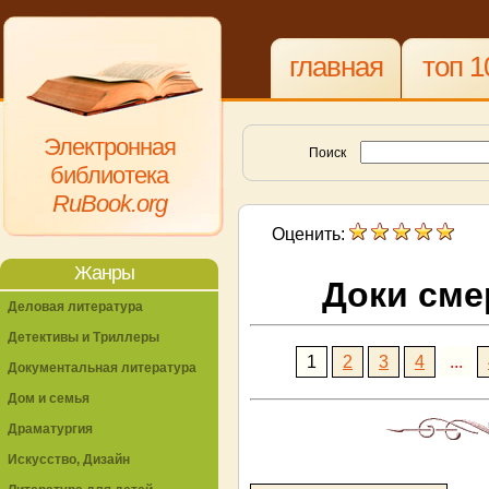
главная
топ 1
Электронная
Поиск
библиотека
RuBook.org
Оценить:
Жанры
Доки сме
Деловая литература
Детективы и Триллеры
1
2
3
4
...
Документальная литература
Дом и семья
Драматургия
Искусство, Дизайн