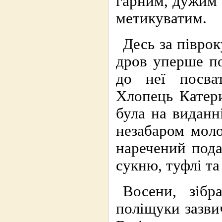
гарним, дужим 
метикуватим.
Десь за піврок
дров уперше по
до неї посва
Хлопець Катери
була на виданн
незабаром моло
наречений пода
сукню, туфлі та
Восени, зіб
поліщуки зазви