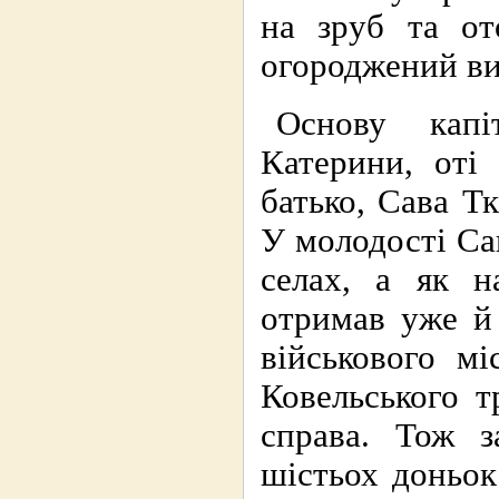
на зруб та от
огороджений ви
Основу капі
Катерини, оті
батько, Сава Т
У молодості Са
селах, а як н
отримав уже й
військового м
Ковельського т
справа. Тож з
шістьох доньок 