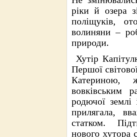
Не змінювались
ріки й озера 
поліщуків, о
волиняни – роб
природи.
Хутір Капітул
Першої світово
Катериною, 
вовківським р
родючої землі 
прилягала, в
статком. Під
нового хутора с