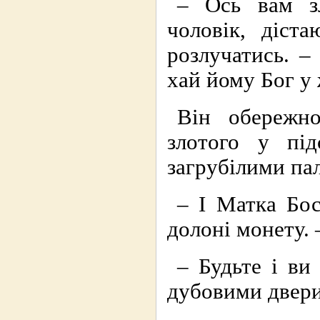
– Ось вам з
чоловік, діст
розлучатись. –
хай йому Бог у 
Він обережно
злотого у під
загрубілими па
– І Матка Бос
долоні монету. 
– Будьте і ви
дубовими двер