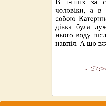
В інших за с
чоловіки, а в 
собою Катерина
дівка була ду
нього воду піс
навпіл. А що вж