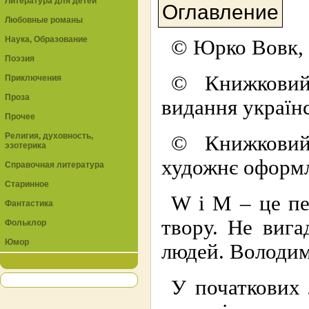
Литература для детей
Оглавление
Любовные романы
Наука, Образование
© Юрко Вовк,
Поэзия
© Книжковий
Приключения
Проза
видання україн
Прочее
Религия, духовность,
© Книжковий
эзотерика
художнє оформл
Справочная литература
Старинное
W і М – це пе
Фантастика
твору. Не вига
Фольклор
Юмор
людей. Володим
У початкових 