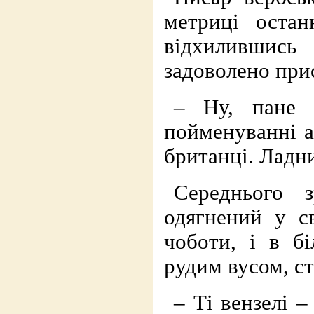
метриці остан
відхилившись
задоволено при
– Ну, пане 
пойменуванні а
британці. Ладни
Середнього 
одягнений у с
чоботи, і в б
рудим вусом, с
– Ті вензелі –