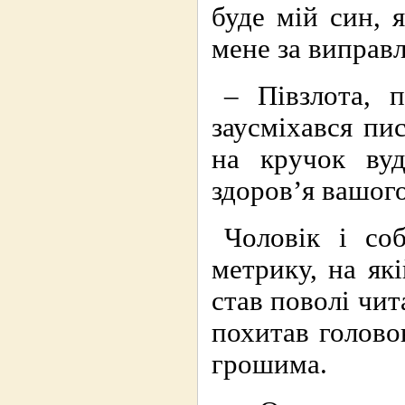
буде мій син, 
мене за виправ
– Півзлота, п
заусміхався пи
на кручок вуд
здоров’я вашого
Чоловік і соб
метрику, на як
став поволі чи
похитав голово
грошима.