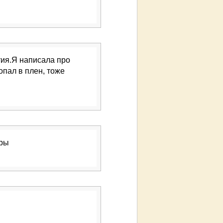
ия.Я написала про
опал в плен, тоже
еры