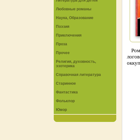
Литература для детей
Любовные романы
Наука, Образование
Поэзия
Приключения
Проза
Ром
Прочее
лого
Религия, духовность,
оккуп
эзотерика
Справочная литература
Старинное
Фантастика
Фольклор
Юмор