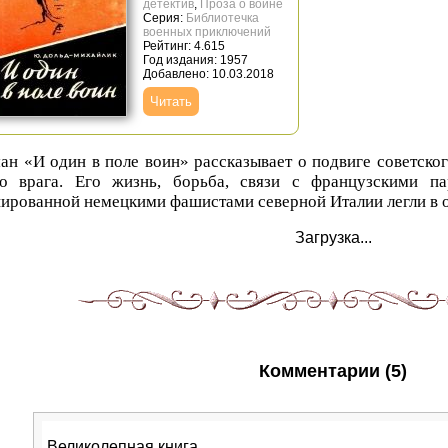
детектив
,
Проза о войне
Серия:
Библиотечка
военных приключений
Рейтинг: 4.615
Год издания: 1957
Добавлено: 10.03.2018
Читать
ан «И один в поле воин» рассказывает о подвиге советско
во врага. Его жизнь, борьба, связи с французскими па
ированной немецкими фашистами северной Италии легли в о
Загрузка...
Комментарии (5)
Великолепная книга