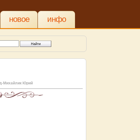
новое
инфо
д-Михайлик Юрий