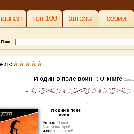
лавная
топ 100
авторы
серии
Поиск
нить:
И один в поле воин :: О книге
Доль
И один в поле
воин
Авторы:
Дольд-
Михайлик Юрий
Жанр:
Шпионский