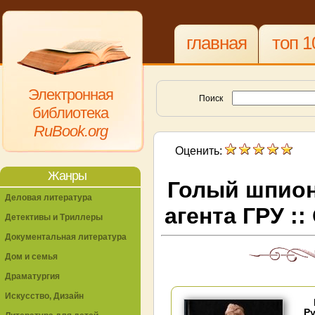
главная
топ 1
Электронная
Поиск
библиотека
RuBook.org
Оценить:
Жанры
Голый шпион
Деловая литература
агента ГРУ ::
Детективы и Триллеры
Документальная литература
Дом и семья
Драматургия
Искусство, Дизайн
Ру