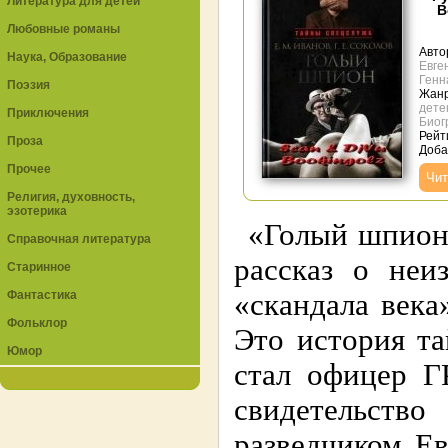
Литература для детей
В
Любовные романы
Авто
Наука, Образование
Евге
Генн
Поэзия
Жан
дете
Приключения
Биог
Рейти
Проза
Доба
Прочее
Чит
Религия, духовность,
эзотерика
«Голый шпион.
Справочная литература
рассказ о неи
Старинное
Фантастика
«скандала века
Фольклор
Это история т
Юмор
стал офицер Г
свидетельств
разведчиком Е