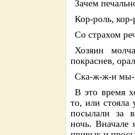
Зачем печальн
Кор-роль, кор-
Со страхом ре
Хозяин молч
покраснев, орал
Ска-ж-ж-и мы-ы
В это время х
то, или стояла 
посылали за в
ночь. Вначале 
привык и просы