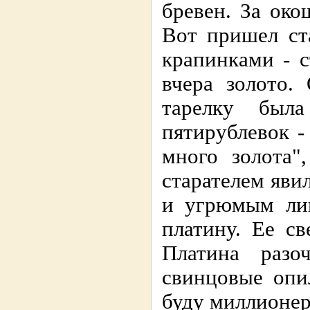
бревен. За око
Вот пришел ст
крапинками - с
вчера золото.
тарелку был
пятирублевок -
много золота"
старателем явил
и угрюмым ли
платину. Ее с
Платина разо
свинцовые опи
буду миллионер