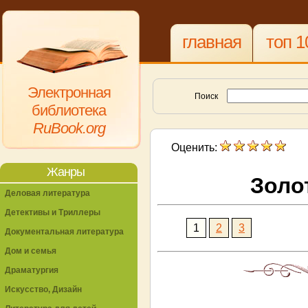
главная
топ 1
Электронная
Поиск
библиотека
RuBook.org
Оценить:
Жанры
Золо
Деловая литература
Детективы и Триллеры
1
2
3
Документальная литература
Дом и семья
Драматургия
Искусство, Дизайн