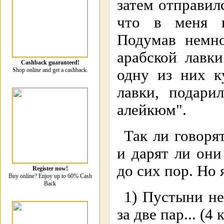
затем отправилс
что в меня в
Подумав немно
арабской лавк
Cashback guaranteed!
Shop online and get a cashback.
одну из них к
лавки, подари
алейкюм".
Так ли говоря
и дарят ли они
до сих пор. Но 
Register now!
Buy online? Enjoy up to 60% Cash
Back
1) Пустыни не
за две пар... (4