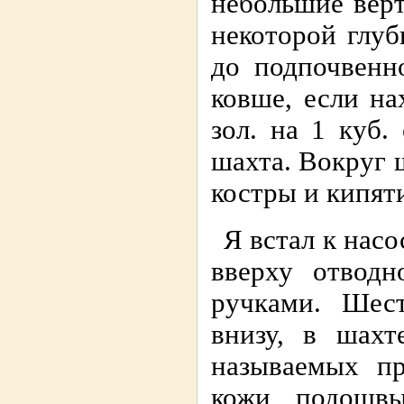
небольшие вер
некоторой глуб
до подпочвенн
ковше, если на
зол. на 1 куб.
шахта. Вокруг 
костры и кипят
Я встал к насо
вверху отвод
ручками. Шест
внизу, в шахт
называемых пр
кожи, подошв