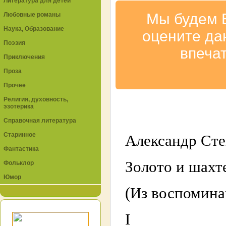
Литература для детей
Мы будем 
Любовные романы
Наука, Образование
оцените да
Поэзия
впеча
Приключения
Проза
Прочее
Религия, духовность,
эзотерика
Справочная литература
Старинное
Александр Ст
Фантастика
Золото и шахт
Фольклор
Юмор
(Из воспомина
I