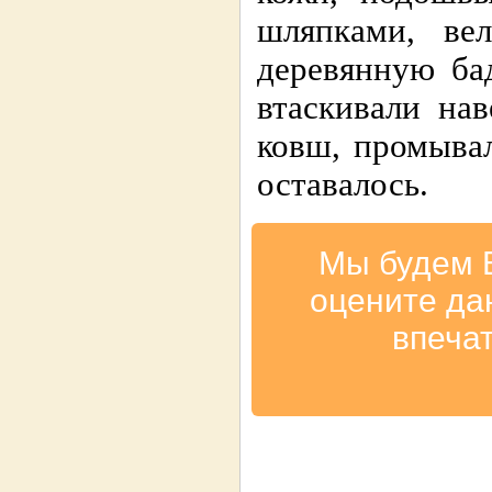
шляпками, ве
деревянную ба
втаскивали нав
ковш, промывал
оставалось.
Мы будем 
оцените да
впеча