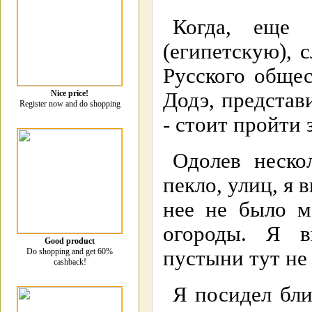
Когда, еще
(египетскую), 
Русского общес
Nice price!
Додэ, представ
Register now and do shopping
- стоит пройти 
Одолев неско
пекло, улиц, я 
нее не было м
огороды. Я в
Good product
Do shopping and get 60%
пустыни тут не
cashback!
Я посидел бли