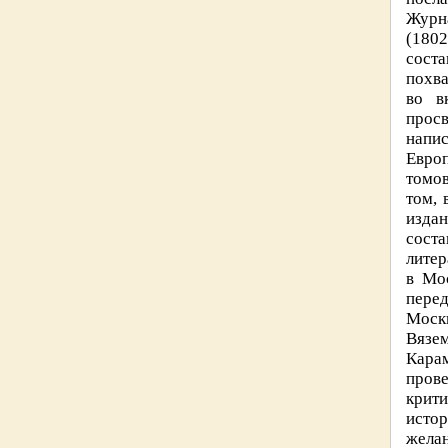
Журна
(1802
соста
похва
во в
просв
напис
Европ
томов
том, 
изда
соста
литер
в Мос
перед
Москв
Вязем
Карам
пров
крити
истор
желан