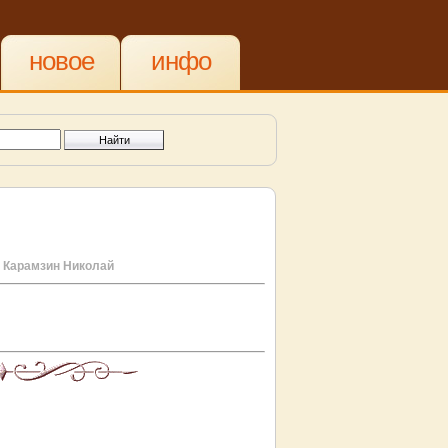
новое
инфо
о
Карамзин Николай