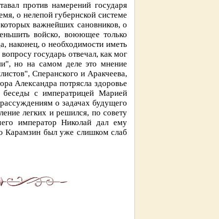
тавал против намерений государя
емя, о нелепой губернской системе
екоторых важнейших сановников, о
меньшить войско, воюющее только
а, наконец, о необходимости иметь
вопросу государь отвечал, как мог
ии", но на самом деле это мнение
листов", Сперанского и Аракчеева,
тора Александра потрясла здоровье
я беседы с императрицей Марией
 рассуждениям о задачах будущего
ление легких и решился, по совету
его император Николай дал ему
Но Карамзин был уже слишком слаб