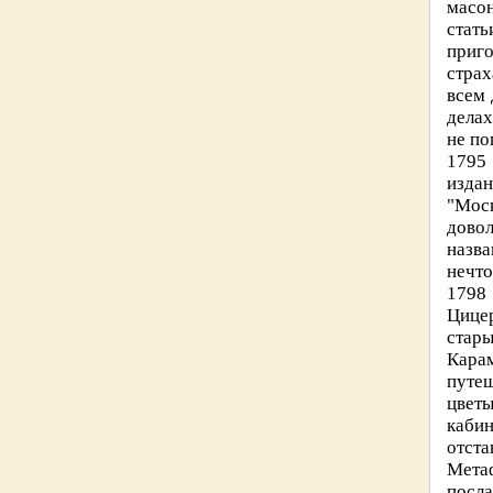
масо
стат
приг
страх
всем 
делах
не по
1795 
издан
"Моск
дово
назва
нечто
1798 
Цицер
стар
Кара
путеш
цветы
кабин
отст
Мета
посла