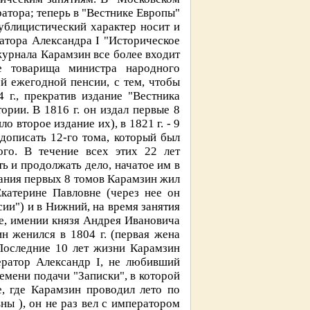
атора; теперь в "Вестнике Европы"
ублицистический характер носит и
атора Александра I "Историческое
журнала Карамзин все более входит
ве товарища министра народного
й ежегодной пенсии, с тем, чтобы
 г., прекратив издание "Вестника
ории. В 1816 г. он издал первые 8
 второе издание их), в 1821 г. - 9
в дописать 12-го тома, который был
го. В течение всех этих 22 лет
ь и продолжать дело, начатое им в
дания первых 8 томов Карамзин жил
Екатерине Павловне (через нее он
сии") и в Нижний, на время занятия
е, имении князя Андрея Ивановича
н женился в 1804 г. (первая жена
 Последние 10 лет жизни Карамзин
ератор Александр I, не любивший
емени подачи "Записки", в которой
ле, где Карамзин проводил лето по
ы ), он не раз вел с императором