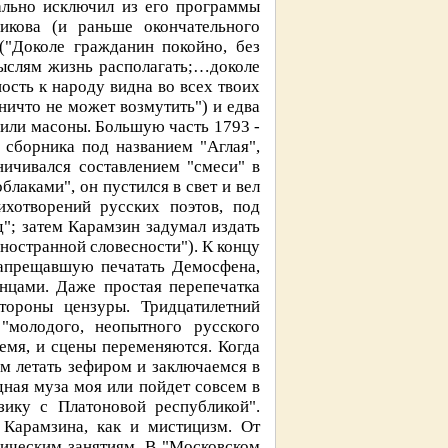
ально исключил из его программы
викова (и раньше окончательного
("Доколе гражданин покойно, без
мыслям жизнь располагать;…доколе
ость к народу видна во всех твоих
ничто не может возмутить") и едва
вили масоны. Большую часть 1793 -
 сборника под названием "Аглая",
ничивался составлением "смеси" в
лаками", он пустился в свет и вел
ихотворений русских поэтов, под
"; затем Карамзин задумал издать
ностранной словесности"). К концу
 запрещавшую печатать Демосфена,
анцами. Даже простая перепечатка
тороны цензуры. Тридцатилетний
"молодого, неопытного русского
емя, и сцены переменяются. Когда
ем летать зефиром и заключаемся в
ная муза моя или пойдет совсем в
зику с Платоновой республикой".
 Карамзина, как и мистицизм. От
рическим занятиям. В "Московском