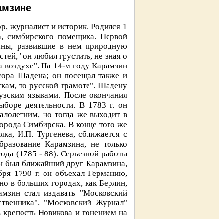
амзине
р, журналист и историк. Родился 1
а, симбирского помещика. Первой
аны, развившие в нем природную
тей, "он любил грустить, не зная о
а воздухе". На 14-м году Карамзин
сора Шадена; он посещал также и
укам, то русской грамоте". Шадену
узским языками. После окончания
ыборе деятельности. В 1783 г. он
алолетним, но тогда же выходит в
города Симбирска. В конце того же
ка, И.П. Тургенева, сближается с
бразование Карамзина, не только
ода (1785 - 88). Серьезной работы
ен был ближайший друг Карамзина,
бря 1790 г. он объехал Германию,
о в больших городах, как Берлин,
амзин стал издавать "Московский
ственника". "Московский Журнал"
 в крепость Новикова и гонением на