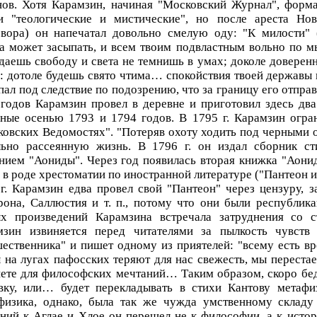
нов. Хотя Карамзин, начиная "Московский Журнал", форм
ьи "теологические и мистические", но после ареста Но
овора) он напечатал довольно смелую оду: "К милости" 
а может засыпать, и всем твоим подвластным вольно по 
даешь свободу и света не темнишь в умах; доколе доверенн
: дотоле будешь свято чтима… спокойствия твоей державы 
пал под следствие по подозрению, что за границу его отпра
годов Карамзин провел в деревне и приготовил здесь два
ные осенью 1793 и 1794 годов. В 1795 г. Карамзин огра
овских Ведомостях". "Потеряв охоту ходить под черными об
льно рассеянную жизнь. В 1796 г. он издал сборник ст
нием "Аониды". Через год появилась вторая книжка "Аонид
 в роде хрестоматии по иностранной литературе ("Пантеон и
г. Карамзин едва провел свой "Пантеон" через цензуру,
она, Саллюстия и т. п., потому что они были республик
ых произведений Карамзина встречала затруднения со с
мзин извиняется перед читателями за пылкость чувств 
ественника" и пишет одному из приятелей: "всему есть вр
 на лугах пафосских теряют для нас свежесть, мы переста
ете для философских мечтаний… Таким образом, скоро бед
авку, или… будет перекладывать в стихи Кантову метафи
физика, однако, была так же чужда умственному складу
ний к Аглае и Хлое он перешел не к философии, а к исто