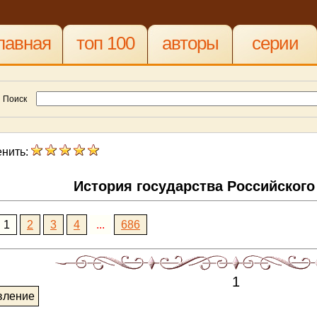
лавная
топ 100
авторы
серии
Поиск
нить:
История государства Российског
1
2
3
4
...
686
1
вление