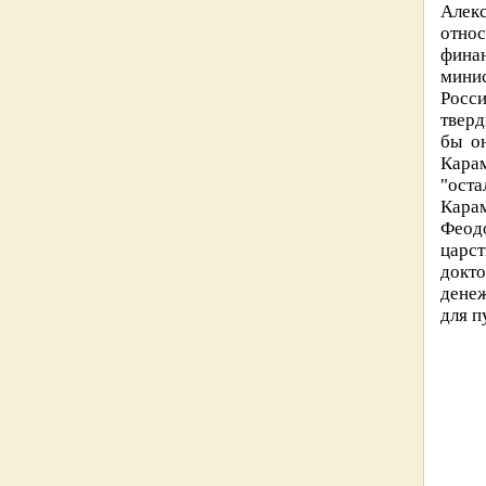
Алек
относ
финан
мини
Росси
тверд
бы он
Карам
"оста
Кара
Феодо
царст
докт
денеж
для п