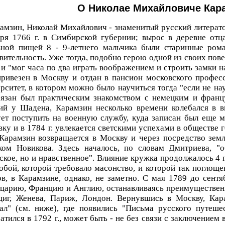
О Николае Михайловиче Кар
амзин, Николай Михайлович - знаменитый русский литерато
бря 1766 г. в Симбирской губернии; вырос в деревне отц
вной пищей 8 - 9-летнего мальчика были старинные ром
вительность. Уже тогда, подобно герою одной из своих повес
 и "мог часа по два играть воображением и строить замки н
привезен в Москву и отдан в пансион московского профес
рситет, в котором можно было научиться тогда "если не на
бязан был практическим знакомством с немецким и франц
ий у Шадена, Карамзин несколько времени колебался в в
ет поступить на военную службу, куда записан был еще м
вку и в 1784 г. увлекается светскими успехами в обществе 
Карамзин возвращается в Москву и через посредство земля
ком Новикова. Здесь началось, по словам Дмитриева, "о
ское, но и нравственное". Влияние кружка продолжалось 4 г
обой, которой требовало масонство, и которой так поглощ
в, в Карамзине, однако, не заметно. С мая 1789 до сентя
арию, Францию и Англию, останавливаясь преимущественн
циг, Женева, Париж, Лондон. Вернувшись в Москву, Кар
ал" (см. ниже), где появились "Письма русского путеше
атился в 1792 г., может быть - не без связи с заключением