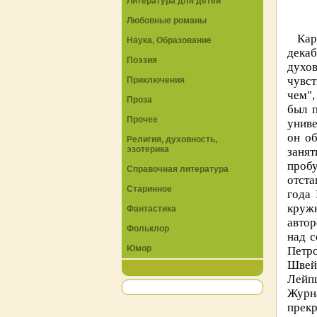
Литература для детей
Любовные романы
Кар
Наука, Образование
дека
Поэзия
духо
чувст
Приключения
чем",
Проза
был 
Прочее
униве
он о
Религия, духовность,
эзотерика
занят
пробу
Справочная литература
отста
Старинное
года 
круж
Фантастика
автор
Фольклор
над с
Юмор
Петро
Швейц
Лейп
Журн
прекр