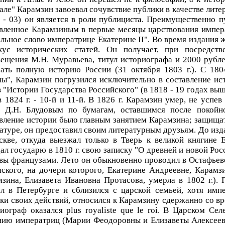
ле" Карамзин завоевал сочувствие публики в качестве литер
 - 03) он является в роли публициста. Преимущественно п
вленное Карамзиным в первые месяцы царствования импер
льное слово императрице Екатерине II". Во время издания 
кус исторических статей. Он получает, при посредст
ещения М.Н. Муравьева, титул историографа и 2000 рубле
ать полную историю России (31 октября 1803 г.). С 1804
ы", Карамзин погрузился исключительно в составление ист
 "Истории Государства Российского" (в 1818 - 19 годах вышло
в 1824 г. - 10-й и 11-й. В 1826 г. Карамзин умер, не успе
н Д.Н. Блудовым по бумагам, оставшимся после покойно
вление истории было главным занятием Карамзина; защищат
атуре, он предоставил своим литературным друзьям. До из
кве, откуда выезжал только в Тверь к великой княгине 
ал государю в 1810 г. свою записку "О древней и новой Рос
ы французами. Лето он обыкновенно проводил в Остафьев
ского, на дочери которого, Екатерине Андреевне, Карамзи
зина, Елизавета Ивановна Протасова, умерла в 1802 г.).
ел в Петербурге и сблизился с царской семьей, хотя имп
ки своих действий, относился к Карамзину сдержанно со вр
иограф оказался plus royaliste que le roi. В Царском Се
ию императриц (Марии Феодоровны и Елизаветы Алексеевн