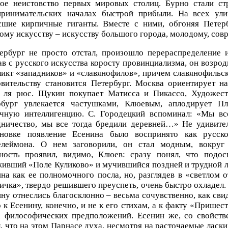
вое неистовство первых мировых столиц. Бурно стали с
принимательских началах быстрой прибыли. На всех ули
сшие кирпичные гиганты. Вместе с ними, обгоняя Петер
ому искусству – искусству большого города, молодому, сов
ербург не просто отстал, произошло перераспределение 
в с русского искусства коросту провинциализма, он возроди
икт «западников» и «славянофилов», причем славянофиль
вительству становится Петербург. Москва ориентирует н
ь ля рюс. Щукин покупает Матисса и Пикассо, Художест
рбург увлекается частушками, Клюевым, аплодирует Пл
ичную интеллигенцию. С. Городецкий вспоминал: «Мы вс
ничество, мы все тогда бредили деревней…» Не удивител
ановке появление Есенина было воспринято как русск
елеймона. О нем заговорили, он стал модным, вокруг
вность проявил, видимо, Клюев: сразу понял, что подос
ивший «Поле Куликово» и мучившийся поздней и трудной 
на как ее полномочного посла, но, разглядев в «светлом 
чка», твердо решившего преуспеть, очень быстро охладел.
ну отнеслись благосклонно – весьма сочувственно, как свид
 к Есенину, конечно, и не к его стихам, а к факту «Пришес
х философических предположений. Есенин же, со свойств
, что на этом Парнасе духа, несмотря на расточаемые ласки