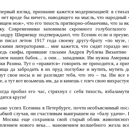
первый взгляд, признание кажется модернизацией: в стиха
 нет вроде бы ничего, наводящего на мысль, что народный «
ищем нож», что его тихость притворно-обманчива, что за в
ку. Современники запомнили скромного голубоглазого
андру Ширяевцу подтверждают, что Есенин если и преувели
он писал летом 1917 года своему другу-брату «по музе, 
скими литераторами… мне кажется, что сидят гораздо ме
едь скифы, приявшие глазами Андрея Рублева Византию 
рием наших бабок… а они… западники. Им нужна Америка, 
ки Разина. Тут о «нравится» говорить не приходится, а при
ища да забродить в их пруд поглубже и мутить, мутить до
ут свои носы и не разглядят тебя, что это – ты. Им все 
е, а тут вот возьмешь им, да и кинешь с плеч свою вихраст
огда пробил его час, стряхнул с себя тихость, взбаламут
дятся круги!
ако успех Есенина в Петербурге, почти необъяснимый посл
ыбкой случая, ни счастливым выигрышем на «балу удачи». 
х Москва еще сохраняла свой старый облик живописног
уплением нового века… мановением волшебного жезла все