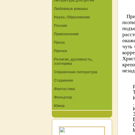
Литература для детей
Любовные романы
При
Наука, Образование
поэт
Поэзия
подъе
расст
Приключения
окаж
Проза
чуть 
Прочее
корре
Хрис
Религия, духовность,
эзотерика
крепо
незад
Справочная литература
Старинное
Фантастика
Фольклор
.
Юмор