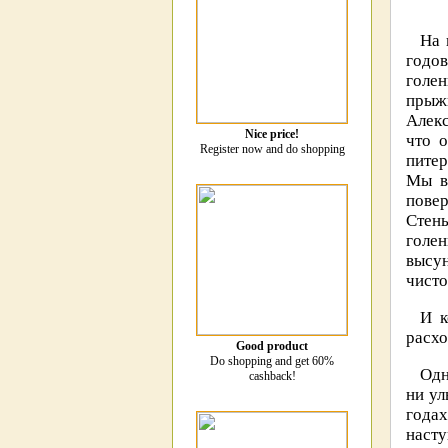
На 
годов
голен
прыж
Алекс
Nice price!
что 
Register now and do shopping
питер
Мы в
пове
Стень
голен
высун
чисто
И к
расхо
Good product
Do shopping and get 60%
Одн
cashback!
ни ул
года
наст