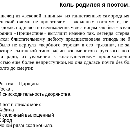
Коль родился я поэто
шелец из «вековой тишины», из таинственных самородных 
ический олимп не просителем – «красным гостем» и, не
здом», поднялся по великолепным лестницам как был – в вал
оянии «Пришествие» выглядит именно так, легенда стерла 
ется: блистательному дебюту предшествовала отнюдь не б
было не вернула «вербного отрока» в его «рязани», не з
кторе сытинской типографии «знаменитого русского поэт
та ради, из уважения к «пастушескому» происхождени
стью еще более неприступной, но она сдалась почти без бо
олго до смерти:
Россия… Царщина…
Тоска…
И снисходительность дворянства.
И вот в стихах моих
Забила
В салонный вылощенный
Сброд
Мочой рязанская кобыла.