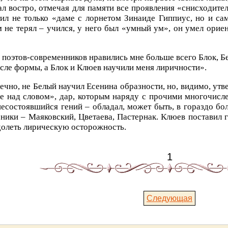
л востро, отмечая для памяти все проявления «снисходите
ил не только «даме с лорнетом Зинаиде Гиппиус, но и с
 не терял – учился, у него был «умный ум», он умел ориен
 поэтов-современников нравились мне больше всего Блок, Б
сле формы, а Блок и Клюев научили меня лиричности».
ечно, не Белый научил Есенина образности, но, видимо, утв
е над словом», дар, которым наряду с прочими многочис
несостоявшийся гений – обладал, может быть, в гораздо бо
ники – Маяковский, Цветаева, Пастернак. Клюев поставил г
олеть лирическую осторожность.
1
Следующая