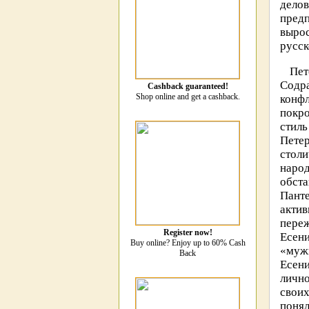
дело
пред
выро
русск
Пет
Содра
Cashback guaranteed!
Shop online and get a cashback.
конфл
покро
стил
Пете
стол
народ
обст
Пант
акти
переж
Register now!
Есени
Buy online? Enjoy up to 60% Cash
«мужи
Back
Есени
лично
свои
понял