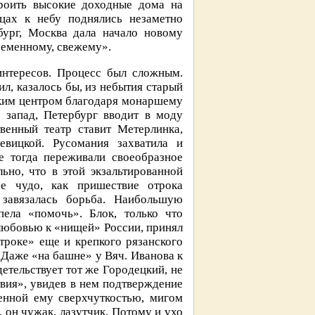
троить высокие доходные дома на
цах к небу поднялись незаметно
бург, Москва дала начало новому
ременному, свежему».
интересов. Процесс был сложным.
л, казалось бы, из небытия старый
ским центром благодаря монаршему
а запад, Петербург вводит в моду
венный театр ставит Метерлинка,
евицкой. Русомания захватила и
е тогда переживали своеобразное
ьно, что в этой экзальтированной
ое чудо, как пришествие отрока
 завязалась борьба. Наибольшую
пела «помочь». Блок, только что
любовью к «нищей» России, принял
отроке» еще и крепкого рязанского
 Даже «на башне» у Вяч. Иванова к
етельствует тот же Городецкий, не
твия», увидев в нем подтверждение
енной ему сверхчуткостью, мигом
, он чужак, лазутчик. Потому и ухо