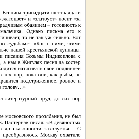
х Есенина тринадцати-шестнадцати
златоцвет» и «златоуст» носит «за
крадчивым обаянием – готовность к
 мальчика. Однако письма его к
чивает, то не так уж сильно. Вот
по судьбам»: «Бог с ними, этими
льче нашей крестьянской купницы.
и писания Козьмы Индикоплова с
а нам в Жигулях песня да костер
ходится натягивать свои подлинней
 тех пор, пока они, как рыбы, не
нравится подстриженное, ровное и
ую голову…»
ил литературный пруд, до сих пор
е московского прозябания, не был
Б. Пастернак писал: «В девяностых
о до сказочности захолустья… С
 преобразилось. Москву охватило