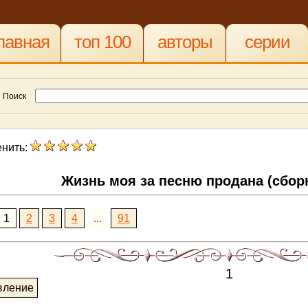
лавная
топ 100
авторы
серии
Поиск
нить:
Жизнь моя за песню продана (сбор
1
2
3
4
...
91
1
вление