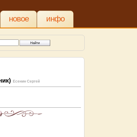
новое
инфо
ник)
Есенин Сергей