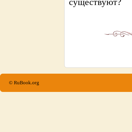
существуют?
© RuBook.org