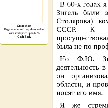
В 60-х годах 
Зигель были з
Столярова) 
Great shoes
СССР. К с
Register now and buy shoes online
with stock price up to 60%
просуществова
Cash Back
была не по пр
Но Ф.Ю. Зи
деятельность 
он организов
области, и пр
носят его имя.
Я же стреми