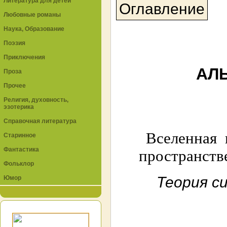
Литература для детей
Оглавление
Любовные романы
Наука, Образование
Поэзия
Приключения
АЛ
Проза
Прочее
Религия, духовность,
эзотерика
Справочная литература
Вселенная 
Старинное
Фантастика
пространств
Фольклор
Теория с
Юмор