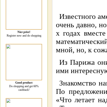
Известного ам
очень давно, но
х годах вмест
Nice price!
Register now and do shopping
математический
мной, но, к сож
Из Парижа он
ими интересную
Знакомство на
Good product
Do shopping and get 60%
По предложен
cashback!
«Что летает н