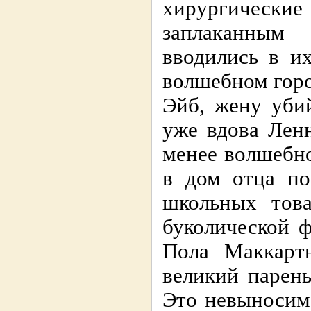
хирургическ
заплаканным
вводились в их
волшебном горо
Эйб, жену убий
уже вдова Ленн
менее волшебн
в дом отца по
школьных това
буколической ф
Пола Маккарт
великий парен
Это невыносим