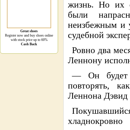
жизнь. Но их 
были напрас
неизбежным и 
Great shoes
судебной эксп
Register now and buy shoes online
with stock price up to 60%
Cash Back
Ровно два мес
Леннону испол
— Он будет 
повторять, ка
Леннона Дэвид 
Покушавши
хладнокровно