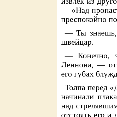
извлек из друг
— «Над пропас
преспокойно по
— Ты знаешь,
швейцар.
— Конечно, з
Леннона, — от
его губах блужд
Толпа перед «Д
начинали плака
над стрелявши
отстоять его и