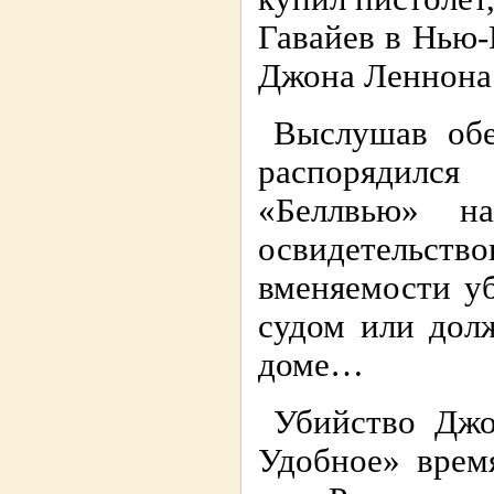
Гавайев в Нью-
Джона Леннона
Выслушав обе
распорядилс
«Беллвью» на
освидетельст
вменяемости у
судом или дол
доме…
Убийство Джо
Удобное» врем