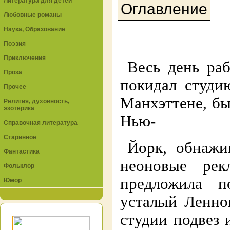
Литература для детей
Оглавление
Любовные романы
Наука, Образование
Поэзия
Приключения
Весь день раб
Проза
покидал студи
Прочее
Манхэттене, бы
Религия, духовность,
эзотерика
Нью-
Справочная литература
Старинное
Йорк, обнажи
Фантастика
неоновые ре
Фольклор
предложила п
Юмор
усталый Ленно
студии подвез 