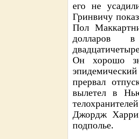
его не усадил
Гринвичу показ
Пол Маккартни
долларов 
двадцатичетыре
Он хорошо зн
эпидемический
прервал отпус
вылетел в Нь
телохранителе
Джордж Харри
подполье.