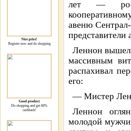
лет — роск
кооперативном
авеню Сентрал-
представители 
Nice price!
Register now and do shopping
Леннон вышел 
массивным ви
распахивал пер
его:
— Мистер Лен
Good product
Do shopping and get 60%
Леннон огля
cashback!
молодой мужчин