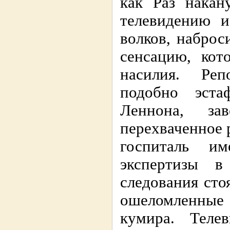
как Раз накан
телевидению и
волков, наброс
сенсацию, кот
насилия. Реп
подобно эста
Леннона, за
перехваченное 
госпиталь и
экспертизы 
следования сто
ошеломленны
кумира. Теле