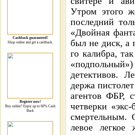
свитере и ави
Утром этого ж
последний тол
«Двойная фант
Cashback guaranteed!
был не диск, а
Shop online and get a cashback.
го калибра, та
«подпольный»)
детективов. Л
держа пистолет
агентов ФБР, с
Register now!
четверки «экс-
Buy online? Enjoy up to 60% Cash
Back
смертельным. 
левое легкое 